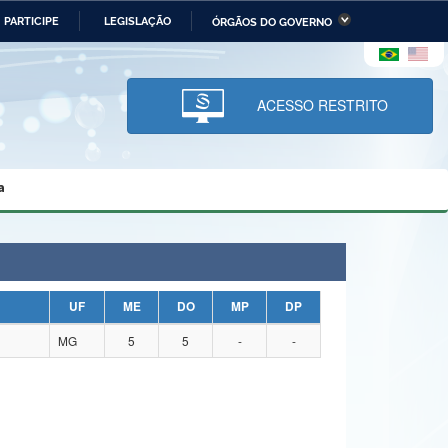
PARTICIPE
LEGISLAÇÃO
ÓRGÃOS DO GOVERNO
stério da Economia
Ministério da Infraestrutura
stério de Minas e Energia
Ministério da Ciência,
Tecnologia, Inovações e
ACESSO RESTRITO
Comunicações
tério da Mulher, da Família
Secretaria-Geral
s Direitos Humanos
a
lto
UF
ME
DO
MP
DP
MG
5
5
-
-