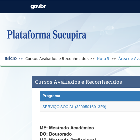
Casa Civil
Ministério da Justiça e
Segurança Pública
Ministério da Agricultura,
Ministério da Educação
Pecuária e Abastecimento
Ministério do Meio Ambiente
Ministério do Turismo
INÍCIO
Cursos Avaliados e Reconhecidos
Nota 5
Área de Ava
Secretaria de Governo
Gabinete de Segurança
Institucional
Cursos Avaliados e Reconhecidos
Programa
SERVIÇO SOCIAL (32005016013P0)
ME: Mestrado Acadêmico
DO: Doutorado