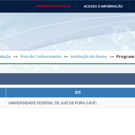
ACESSO À INFORMAÇÃO
CORONAVÍRUS (COVID-19)
Ministério da Defesa
Ministério das Relações
Mini
Exteriores
IR
PARA
O
CONTEÚDO
Ministério da Cidadania
Ministério da Saúde
Mini
Ministério do Desenvolvimento
Controladoria-Geral da União
Minis
Regional
e do
liação
Área de Conhecimento
Instituição de Ensino
Program
Advocacia-Geral da União
Banco Central do Brasil
Plana
IES
UNIVERSIDADE FEDERAL DE JUIZ DE FORA (UFJF)