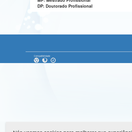
MP: Mestrado Profissional
DP: Doutorado Profissional
Compatibilidade