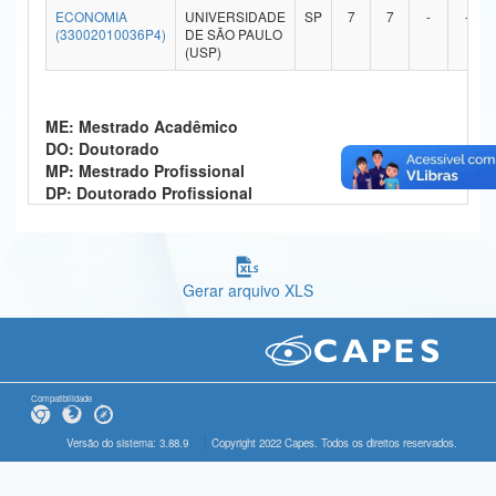
ECONOMIA
UNIVERSIDADE
SP
7
7
-
-
Ministério da Ciência, Tecnologia, Inovações e Comunicações
(33002010036P4)
DE SÃO PAULO
(USP)
Ministério do Meio Ambiente
Ministério do Turismo
ME: Mestrado Acadêmico
DO: Doutorado
Ministério do Desenvolvimento Regional
MP: Mestrado Profissional
DP: Doutorado Profissional
Controladoria-Geral da União
Ministério da Mulher, da Família e dos Direitos Humanos
Gerar arquivo XLS
Secretaria-Geral
Secretaria de Governo
Gabinete de Segurança Institucional
Compatibilidade
Advocacia-Geral da União
Versão do sistema: 3.88.9
Copyright 2022 Capes. Todos os direitos reservados.
Banco Central do Brasil