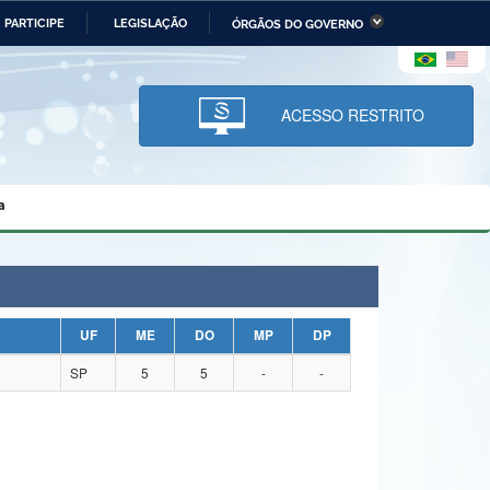
PARTICIPE
LEGISLAÇÃO
ÓRGÃOS DO GOVERNO
stério da Economia
Ministério da Infraestrutura
stério de Minas e Energia
Ministério da Ciência,
Tecnologia, Inovações e
ACESSO RESTRITO
Comunicações
tério da Mulher, da Família
Secretaria-Geral
s Direitos Humanos
a
lto
UF
ME
DO
MP
DP
SP
5
5
-
-