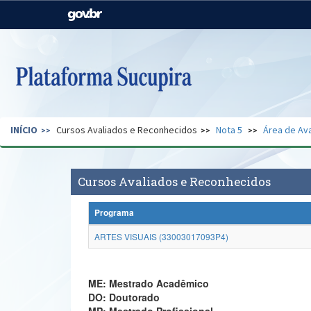
Casa Civil
Ministério da Justiça e
Segurança Pública
Ministério da Agricultura,
Ministério da Educação
Pecuária e Abastecimento
Ministério do Meio Ambiente
Ministério do Turismo
INÍCIO
Cursos Avaliados e Reconhecidos
Nota 5
Área de Ava
Secretaria de Governo
Gabinete de Segurança
Institucional
Cursos Avaliados e Reconhecidos
Programa
ARTES VISUAIS (33003017093P4)
ME: Mestrado Acadêmico
DO: Doutorado