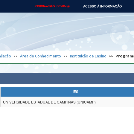
ACESSO À INFORMAÇÃO
CORONAVÍRUS (COVID-19)
Ministério da Defesa
Ministério das Relações
Mini
Exteriores
IR
PARA
O
CONTEÚDO
Ministério da Cidadania
Ministério da Saúde
Mini
Ministério do Desenvolvimento
Controladoria-Geral da União
Minis
Regional
e do
liação
Área de Conhecimento
Instituição de Ensino
Program
Advocacia-Geral da União
Banco Central do Brasil
Plana
IES
UNIVERSIDADE ESTADUAL DE CAMPINAS (UNICAMP)