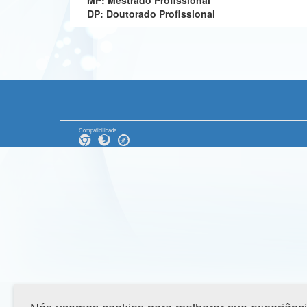
MP: Mestrado Profissional
DP: Doutorado Profissional
Compatibilidade