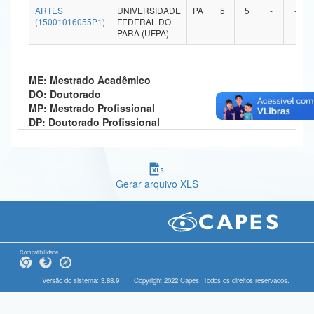
ARTES
UNIVERSIDADE
PA
5
5
-
-
Ministério da Ciência, Tecnologia, Inovações e Comunicações
(15001016055P1)
FEDERAL DO
PARÁ (UFPA)
Ministério do Meio Ambiente
Ministério do Turismo
ME: Mestrado Acadêmico
DO: Doutorado
Ministério do Desenvolvimento Regional
MP: Mestrado Profissional
DP: Doutorado Profissional
Controladoria-Geral da União
Ministério da Mulher, da Família e dos Direitos Humanos
Gerar arquivo XLS
Secretaria-Geral
Secretaria de Governo
Gabinete de Segurança Institucional
Compatibilidade
Advocacia-Geral da União
Versão do sistema: 3.88.9
Copyright 2022 Capes. Todos os direitos reservados.
Banco Central do Brasil