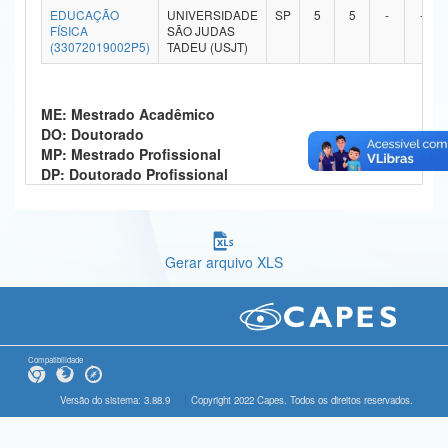
EDUCAÇÃO
UNIVERSIDADE
SP
5
5
-
-
Ministério da Ciência, Tecnologia, Inovações e Comunicações
FÍSICA
SÃO JUDAS
(33072019002P5)
TADEU (USJT)
Ministério do Meio Ambiente
Ministério do Turismo
ME: Mestrado Acadêmico
DO: Doutorado
Ministério do Desenvolvimento Regional
MP: Mestrado Profissional
DP: Doutorado Profissional
Controladoria-Geral da União
Ministério da Mulher, da Família e dos Direitos Humanos
Gerar arquivo XLS
Secretaria-Geral
Secretaria de Governo
Gabinete de Segurança Institucional
Compatibilidade
Advocacia-Geral da União
Versão do sistema: 3.88.9
Copyright 2022 Capes. Todos os direitos reservados.
Banco Central do Brasil