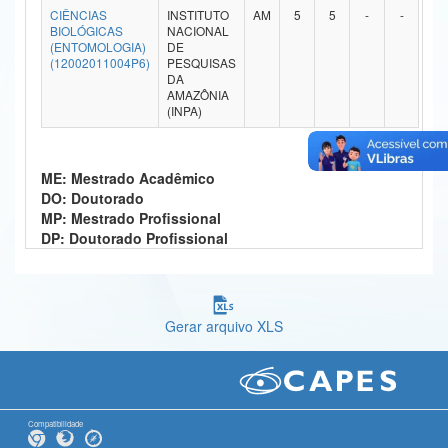
CIÊNCIAS
INSTITUTO
AM
5
5
-
-
Ministério da Ciência, Tecnologia, Inovações e Comunicações
BIOLÓGICAS
NACIONAL
(ENTOMOLOGIA)
DE
(12002011004P6)
PESQUISAS
Ministério do Meio Ambiente
DA
AMAZÔNIA
Ministério do Turismo
(INPA)
Ministério do Desenvolvimento Regional
ME: Mestrado Acadêmico
Controladoria-Geral da União
DO: Doutorado
MP: Mestrado Profissional
Ministério da Mulher, da Família e dos Direitos Humanos
DP: Doutorado Profissional
Secretaria-Geral
Secretaria de Governo
Gerar arquivo XLS
Gabinete de Segurança Institucional
Advocacia-Geral da União
Banco Central do Brasil
Compatibilidade