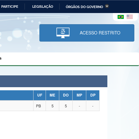
PARTICIPE
LEGISLAÇÃO
ÓRGÃOS DO GOVERNO
stério da Economia
Ministério da Infraestrutura
stério de Minas e Energia
Ministério da Ciência,
Tecnologia, Inovações e
ACESSO RESTRITO
Comunicações
tério da Mulher, da Família
Secretaria-Geral
s Direitos Humanos
a
lto
UF
ME
DO
MP
DP
PB
5
5
-
-