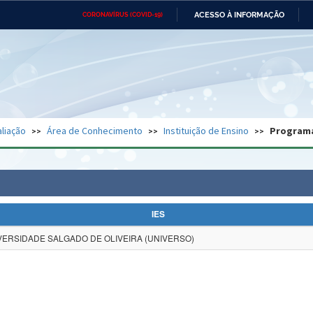
ACESSO À INFORMAÇÃO
CORONAVÍRUS (COVID-19)
Ministério da Defesa
Ministério das Relações
Mini
Exteriores
IR
PARA
O
CONTEÚDO
Ministério da Cidadania
Ministério da Saúde
Mini
Ministério do Desenvolvimento
Controladoria-Geral da União
Minis
Regional
e do
liação
Área de Conhecimento
Instituição de Ensino
Program
Advocacia-Geral da União
Banco Central do Brasil
Plana
IES
VERSIDADE SALGADO DE OLIVEIRA (UNIVERSO)