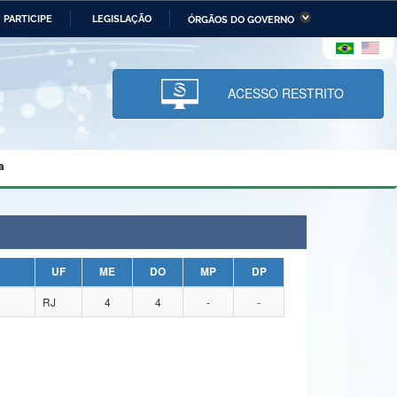
PARTICIPE
LEGISLAÇÃO
ÓRGÃOS DO GOVERNO
stério da Economia
Ministério da Infraestrutura
stério de Minas e Energia
Ministério da Ciência,
Tecnologia, Inovações e
ACESSO RESTRITO
Comunicações
tério da Mulher, da Família
Secretaria-Geral
s Direitos Humanos
a
lto
UF
ME
DO
MP
DP
RJ
4
4
-
-