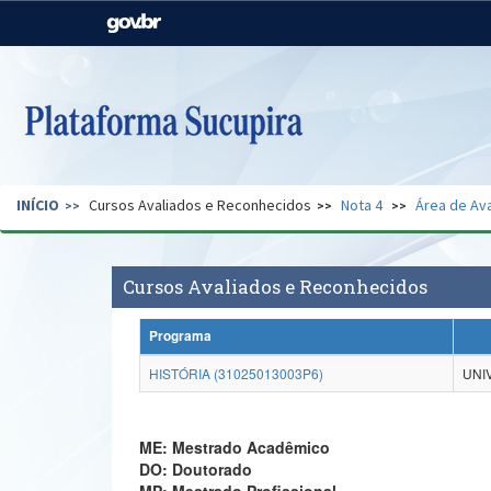
Casa Civil
Ministério da Justiça e
Segurança Pública
Ministério da Agricultura,
Ministério da Educação
Pecuária e Abastecimento
Ministério do Meio Ambiente
Ministério do Turismo
INÍCIO
Cursos Avaliados e Reconhecidos
Nota 4
Área de Ava
Secretaria de Governo
Gabinete de Segurança
Institucional
Cursos Avaliados e Reconhecidos
Programa
HISTÓRIA (31025013003P6)
UNI
ME: Mestrado Acadêmico
DO: Doutorado