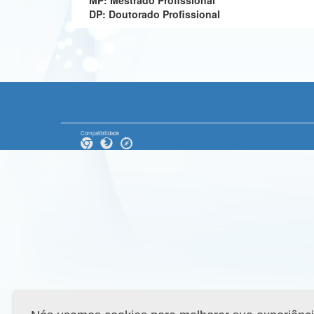
MP: Mestrado Profissional
DP: Doutorado Profissional
Compatibilidade