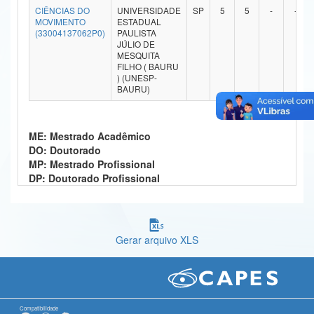
CIÊNCIAS DO
UNIVERSIDADE
SP
5
5
-
-
Ministério da Ciência, Tecnologia, Inovações e Comunicações
MOVIMENTO
ESTADUAL
(33004137062P0)
PAULISTA
JÚLIO DE
Ministério do Meio Ambiente
MESQUITA
FILHO ( BAURU
Ministério do Turismo
) (UNESP-
BAURU)
Ministério do Desenvolvimento Regional
Controladoria-Geral da União
ME: Mestrado Acadêmico
DO: Doutorado
Ministério da Mulher, da Família e dos Direitos Humanos
MP: Mestrado Profissional
DP: Doutorado Profissional
Secretaria-Geral
Secretaria de Governo
Gerar arquivo XLS
Gabinete de Segurança Institucional
Advocacia-Geral da União
Banco Central do Brasil
Compatibilidade