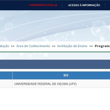
ACESSO À INFORMAÇÃO
CORONAVÍRUS (COVID-19)
Ministério da Defesa
Ministério das Relações
Mini
Exteriores
IR
PARA
O
CONTEÚDO
Ministério da Cidadania
Ministério da Saúde
Mini
Ministério do Desenvolvimento
Controladoria-Geral da União
Minis
Regional
e do
liação
Área de Conhecimento
Instituição de Ensino
Program
Advocacia-Geral da União
Banco Central do Brasil
Plana
IES
UNIVERSIDADE FEDERAL DE VIÇOSA (UFV)