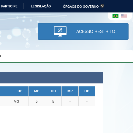
PARTICIPE
LEGISLAÇÃO
ÓRGÃOS DO GOVERNO
stério da Economia
Ministério da Infraestrutura
stério de Minas e Energia
Ministério da Ciência,
Tecnologia, Inovações e
ACESSO RESTRITO
Comunicações
tério da Mulher, da Família
Secretaria-Geral
s Direitos Humanos
a
lto
UF
ME
DO
MP
DP
MG
5
5
-
-