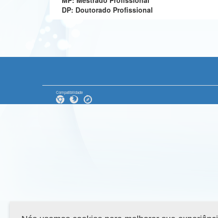
MP: Mestrado Profissional
DP: Doutorado Profissional
Compatibilidade