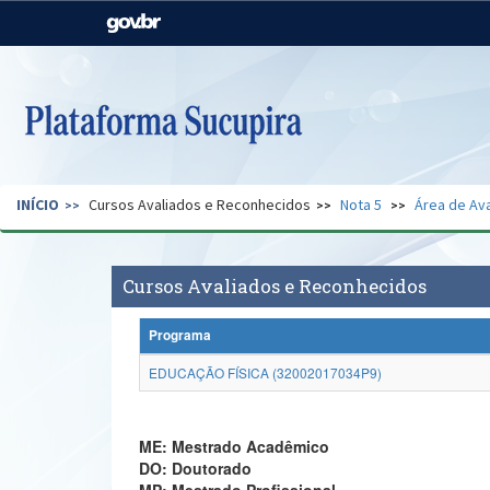
Casa Civil
Ministério da Justiça e
Segurança Pública
Ministério da Agricultura,
Ministério da Educação
Pecuária e Abastecimento
Ministério do Meio Ambiente
Ministério do Turismo
INÍCIO
Cursos Avaliados e Reconhecidos
Nota 5
Área de Ava
Secretaria de Governo
Gabinete de Segurança
Institucional
Cursos Avaliados e Reconhecidos
Programa
EDUCAÇÃO FÍSICA (32002017034P9)
ME: Mestrado Acadêmico
DO: Doutorado