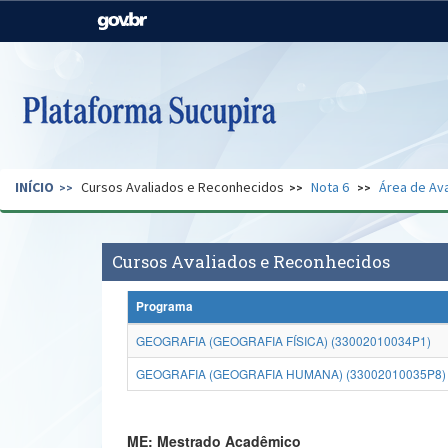
Casa Civil
Ministério da Justiça e
Segurança Pública
Ministério da Agricultura,
Ministério da Educação
Pecuária e Abastecimento
Ministério do Meio Ambiente
Ministério do Turismo
INÍCIO
Cursos Avaliados e Reconhecidos
Nota 6
Área de Ava
Secretaria de Governo
Gabinete de Segurança
Institucional
Cursos Avaliados e Reconhecidos
Programa
GEOGRAFIA (GEOGRAFIA FÍSICA) (33002010034P1)
GEOGRAFIA (GEOGRAFIA HUMANA) (33002010035P8)
ME: Mestrado Acadêmico