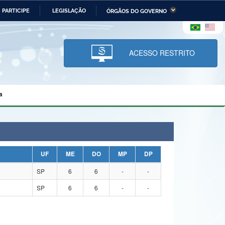
PARTICIPE
LEGISLAÇÃO
ÓRGÃOS DO GOVERNO
stério da Economia
Ministério da Infraestrutura
stério de Minas e Energia
Ministério da Ciência,
Tecnologia, Inovações e
ACESSO RESTRITO
Comunicações
tério da Mulher, da Família
Secretaria-Geral
s Direitos Humanos
a
lto
UF
ME
DO
MP
DP
SP
6
6
-
-
SP
6
6
-
-