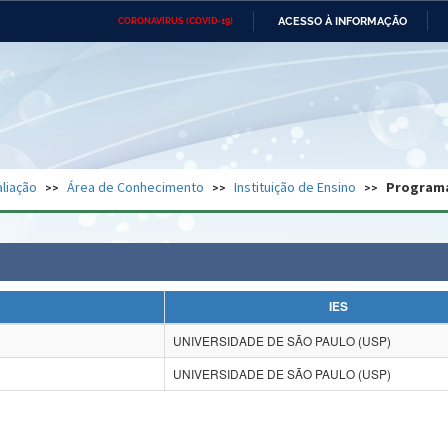
ACESSO À INFORMAÇÃO
CORONAVÍRUS (COVID-19)
Ministério da Defesa
Ministério das Relações
Mini
Exteriores
IR
PARA
O
CONTEÚDO
Ministério da Cidadania
Ministério da Saúde
Mini
Ministério do Desenvolvimento
Controladoria-Geral da União
Minis
Regional
e do
liação
Área de Conhecimento
Instituição de Ensino
Program
Advocacia-Geral da União
Banco Central do Brasil
Plana
IES
UNIVERSIDADE DE SÃO PAULO (USP)
UNIVERSIDADE DE SÃO PAULO (USP)