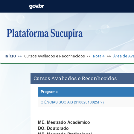
Casa Civil
Ministério da Justiça e
Segurança Pública
Ministério da Agricultura,
Ministério da Educação
Pecuária e Abastecimento
Ministério do Meio Ambiente
Ministério do Turismo
INÍCIO
Cursos Avaliados e Reconhecidos
Nota 4
Área de Ava
Secretaria de Governo
Gabinete de Segurança
Institucional
Cursos Avaliados e Reconhecidos
Programa
CIÊNCIAS SOCIAIS (31002013025P7)
ME: Mestrado Acadêmico
DO: Doutorado