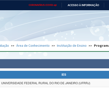
ACESSO À INFORMAÇÃO
CORONAVÍRUS (COVID-19)
Ministério da Defesa
Ministério das Relações
Mini
Exteriores
IR
PARA
O
CONTEÚDO
Ministério da Cidadania
Ministério da Saúde
Mini
Ministério do Desenvolvimento
Controladoria-Geral da União
Minis
Regional
e do
liação
Área de Conhecimento
Instituição de Ensino
Program
Advocacia-Geral da União
Banco Central do Brasil
Plana
IES
UNIVERSIDADE FEDERAL RURAL DO RIO DE JANEIRO (UFRRJ)