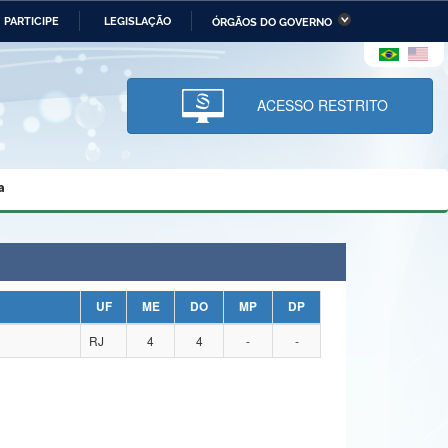
PARTICIPE
LEGISLAÇÃO
ÓRGÃOS DO GOVERNO
stério da Economia
Ministério da Infraestrutura
stério de Minas e Energia
Ministério da Ciência,
Tecnologia, Inovações e
ACESSO RESTRITO
Comunicações
tério da Mulher, da Família
Secretaria-Geral
s Direitos Humanos
a
lto
UF
ME
DO
MP
DP
RJ
4
4
-
-