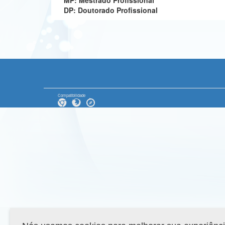
MP: Mestrado Profissional
DP: Doutorado Profissional
Compatibilidade