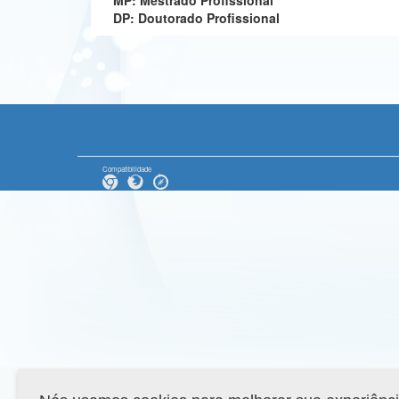
MP: Mestrado Profissional
DP: Doutorado Profissional
Compatibilidade