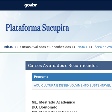
Casa Civil
Ministério da Justiça e
Segurança Pública
Ministério da Agricultura,
Ministério da Educação
Pecuária e Abastecimento
Ministério do Meio Ambiente
Ministério do Turismo
INÍCIO
Cursos Avaliados e Reconhecidos
Nota 4
Área de Ava
Secretaria de Governo
Gabinete de Segurança
Institucional
Cursos Avaliados e Reconhecidos
Programa
AQUICULTURA E DESENVOLVIMENTO SUSTENTÁVEL (
ME: Mestrado Acadêmico
DO: Doutorado