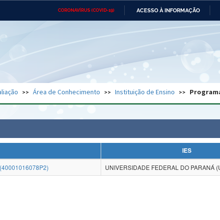
ACESSO À INFORMAÇÃO
CORONAVÍRUS (COVID-19)
Ministério da Defesa
Ministério das Relações
Mini
Exteriores
IR
PARA
O
CONTEÚDO
Ministério da Cidadania
Ministério da Saúde
Mini
Ministério do Desenvolvimento
Controladoria-Geral da União
Minis
Regional
e do
liação
Área de Conhecimento
Instituição de Ensino
Program
Advocacia-Geral da União
Banco Central do Brasil
Plana
IES
40001016078P2)
UNIVERSIDADE FEDERAL DO PARANÁ (