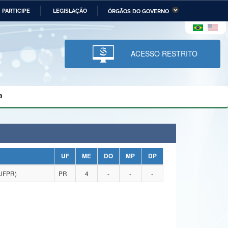
PARTICIPE
LEGISLAÇÃO
ÓRGÃOS DO GOVERNO
stério da Economia
Ministério da Infraestrutura
stério de Minas e Energia
Ministério da Ciência,
Tecnologia, Inovações e
ACESSO RESTRITO
Comunicações
tério da Mulher, da Família
Secretaria-Geral
s Direitos Humanos
a
lto
UF
ME
DO
MP
DP
UFPR)
PR
4
-
-
-