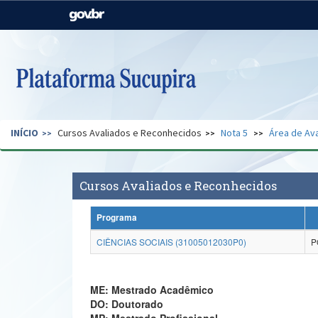
Casa Civil
Ministério da Justiça e
Segurança Pública
Ministério da Agricultura,
Ministério da Educação
Pecuária e Abastecimento
Ministério do Meio Ambiente
Ministério do Turismo
INÍCIO
Cursos Avaliados e Reconhecidos
Nota 5
Área de Ava
Secretaria de Governo
Gabinete de Segurança
Institucional
Cursos Avaliados e Reconhecidos
Programa
CIÊNCIAS SOCIAIS (31005012030P0)
P
ME: Mestrado Acadêmico
DO: Doutorado