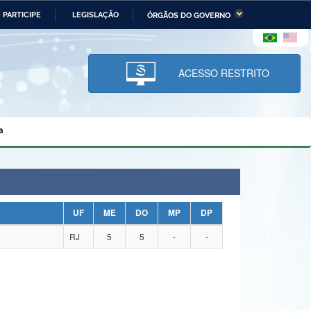
PARTICIPE
LEGISLAÇÃO
ÓRGÃOS DO GOVERNO
stério da Economia
Ministério da Infraestrutura
stério de Minas e Energia
Ministério da Ciência,
Tecnologia, Inovações e
ACESSO RESTRITO
Comunicações
tério da Mulher, da Família
Secretaria-Geral
s Direitos Humanos
a
lto
UF
ME
DO
MP
DP
RJ
5
5
-
-