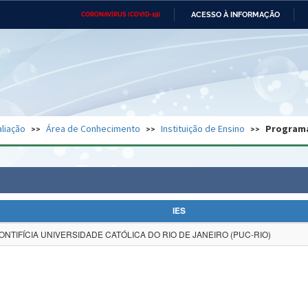
ACESSO À INFORMAÇÃO
CORONAVÍRUS (COVID-19)
Ministério da Defesa
Ministério das Relações
Mini
Exteriores
IR
PARA
O
CONTEÚDO
Ministério da Cidadania
Ministério da Saúde
Mini
Ministério do Desenvolvimento
Controladoria-Geral da União
Minis
Regional
e do
liação
Área de Conhecimento
Instituição de Ensino
Program
Advocacia-Geral da União
Banco Central do Brasil
Plana
IES
ONTIFÍCIA UNIVERSIDADE CATÓLICA DO RIO DE JANEIRO (PUC-RIO)