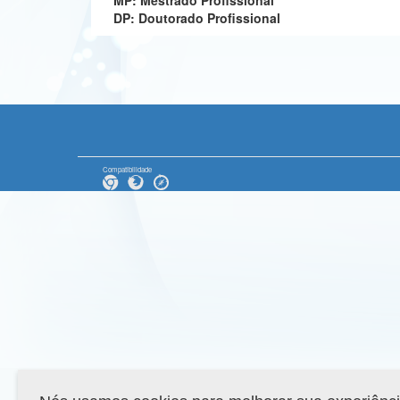
MP: Mestrado Profissional
DP: Doutorado Profissional
Compatibilidade