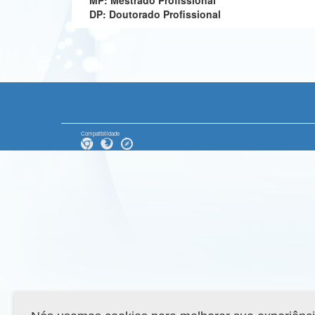
MP: Mestrado Profissional
DP: Doutorado Profissional
Compatibilidade