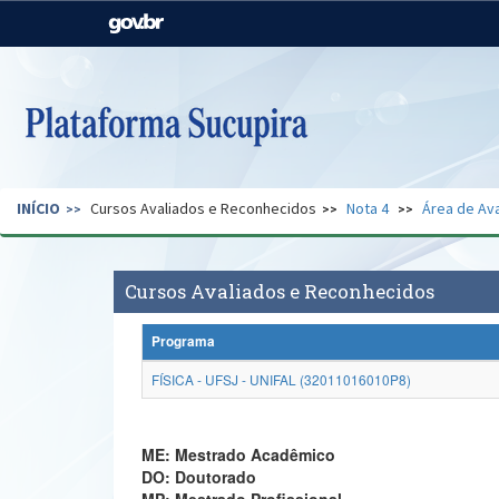
Casa Civil
Ministério da Justiça e
Segurança Pública
Ministério da Agricultura,
Ministério da Educação
Pecuária e Abastecimento
Ministério do Meio Ambiente
Ministério do Turismo
INÍCIO
Cursos Avaliados e Reconhecidos
Nota 4
Área de Ava
Secretaria de Governo
Gabinete de Segurança
Institucional
Cursos Avaliados e Reconhecidos
Programa
FÍSICA - UFSJ - UNIFAL (32011016010P8)
ME: Mestrado Acadêmico
DO: Doutorado