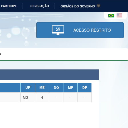
PARTICIPE
LEGISLAÇÃO
ÓRGÃOS DO GOVERNO
stério da Economia
Ministério da Infraestrutura
stério de Minas e Energia
Ministério da Ciência,
Tecnologia, Inovações e
ACESSO RESTRITO
Comunicações
tério da Mulher, da Família
Secretaria-Geral
s Direitos Humanos
a
lto
UF
ME
DO
MP
DP
MG
4
-
-
-