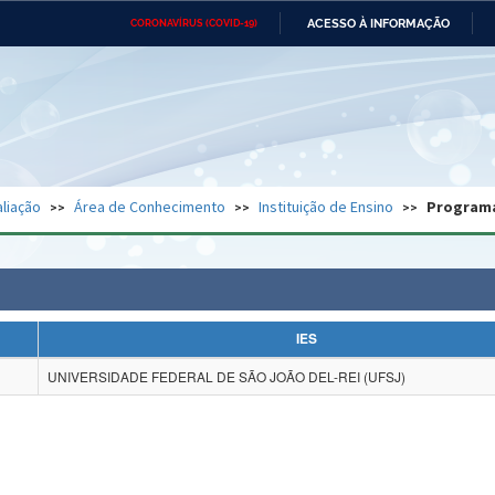
ACESSO À INFORMAÇÃO
CORONAVÍRUS (COVID-19)
Ministério da Defesa
Ministério das Relações
Mini
Exteriores
IR
PARA
O
CONTEÚDO
Ministério da Cidadania
Ministério da Saúde
Mini
Ministério do Desenvolvimento
Controladoria-Geral da União
Minis
Regional
e do
liação
Área de Conhecimento
Instituição de Ensino
Program
Advocacia-Geral da União
Banco Central do Brasil
Plana
IES
UNIVERSIDADE FEDERAL DE SÃO JOÃO DEL-REI (UFSJ)