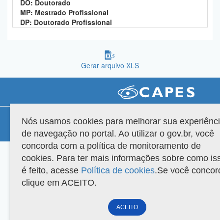
DO: Doutorado
Planalto
MP: Mestrado Profissional
DP: Doutorado Profissional
Gerar arquivo XLS
Compatibilidade
Nós usamos cookies para melhorar sua experiênc
de navegação no portal. Ao utilizar o gov.br, você
Versão do sistema: 3.88.9
Copyright 2022 Capes. Todos os direitos reservados.
concorda com a política de monitoramento de
cookies. Para ter mais informações sobre como is
é feito, acesse
Política de cookies
.Se você concor
clique em ACEITO.
ACEITO