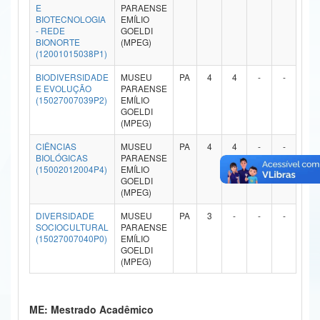
E
PARAENSE
Ministério da Ciência, Tecnologia, Inovações e Comunicações
BIOTECNOLOGIA
EMÍLIO
- REDE
GOELDI
BIONORTE
(MPEG)
Ministério do Meio Ambiente
(12001015038P1)
Ministério do Turismo
BIODIVERSIDADE
MUSEU
PA
4
4
-
-
E EVOLUÇÃO
PARAENSE
(15027007039P2)
EMÍLIO
Ministério do Desenvolvimento Regional
GOELDI
(MPEG)
Controladoria-Geral da União
CIÊNCIAS
MUSEU
PA
4
4
-
-
BIOLÓGICAS
PARAENSE
Ministério da Mulher, da Família e dos Direitos Humanos
(15002012004P4)
EMÍLIO
GOELDI
Secretaria-Geral
(MPEG)
DIVERSIDADE
MUSEU
PA
3
-
-
-
Secretaria de Governo
SOCIOCULTURAL
PARAENSE
(15027007040P0)
EMÍLIO
Gabinete de Segurança Institucional
GOELDI
(MPEG)
Advocacia-Geral da União
Banco Central do Brasil
ME: Mestrado Acadêmico