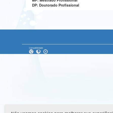
MP: Mestrado Profissional
DP: Doutorado Profissional
Compatibilidade