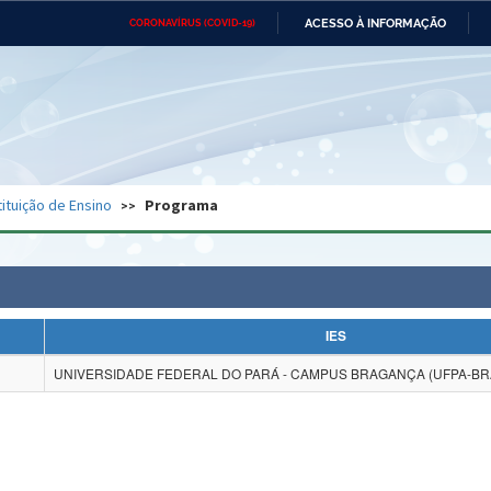
ACESSO À INFORMAÇÃO
CORONAVÍRUS (COVID-19)
Ministério da Defesa
Ministério das Relações
Mini
Exteriores
IR
PARA
O
CONTEÚDO
Ministério da Cidadania
Ministério da Saúde
Mini
Ministério do Desenvolvimento
Controladoria-Geral da União
Minis
Regional
e do
tituição de Ensino
Programa
Advocacia-Geral da União
Banco Central do Brasil
Plana
IES
UNIVERSIDADE FEDERAL DO PARÁ - CAMPUS BRAGANÇA (UFPA-B