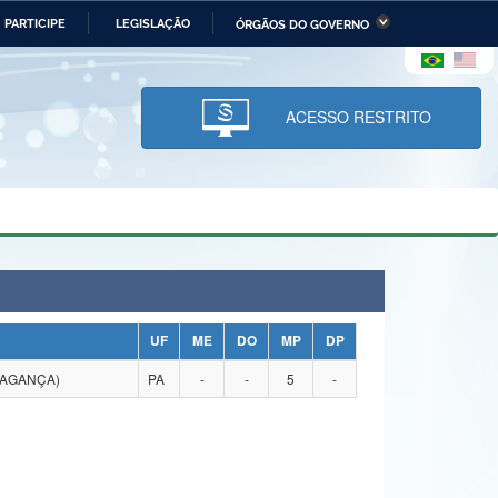
PARTICIPE
LEGISLAÇÃO
ÓRGÃOS DO GOVERNO
stério da Economia
Ministério da Infraestrutura
stério de Minas e Energia
Ministério da Ciência,
Tecnologia, Inovações e
ACESSO RESTRITO
Comunicações
tério da Mulher, da Família
Secretaria-Geral
s Direitos Humanos
lto
UF
ME
DO
MP
DP
RAGANÇA)
PA
-
-
5
-