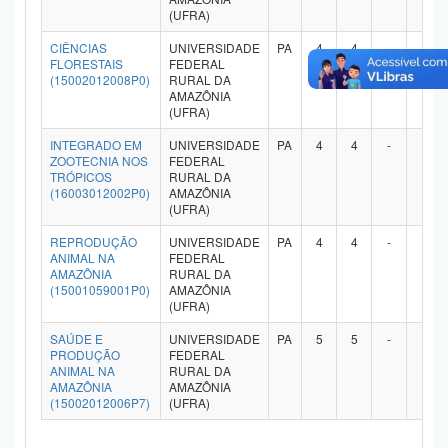
(UFRA)
Planalto
CIÊNCIAS
UNIVERSIDADE
PA
4
4
-
-
FLORESTAIS
FEDERAL
(15002012008P0)
RURAL DA
AMAZÔNIA
(UFRA)
INTEGRADO EM
UNIVERSIDADE
PA
4
4
-
-
ZOOTECNIA NOS
FEDERAL
TRÓPICOS
RURAL DA
(16003012002P0)
AMAZÔNIA
(UFRA)
REPRODUÇÃO
UNIVERSIDADE
PA
4
4
-
-
ANIMAL NA
FEDERAL
AMAZÔNIA
RURAL DA
(15001059001P0)
AMAZÔNIA
(UFRA)
SAÚDE E
UNIVERSIDADE
PA
5
5
-
-
PRODUÇÃO
FEDERAL
ANIMAL NA
RURAL DA
AMAZÔNIA
AMAZÔNIA
(15002012006P7)
(UFRA)