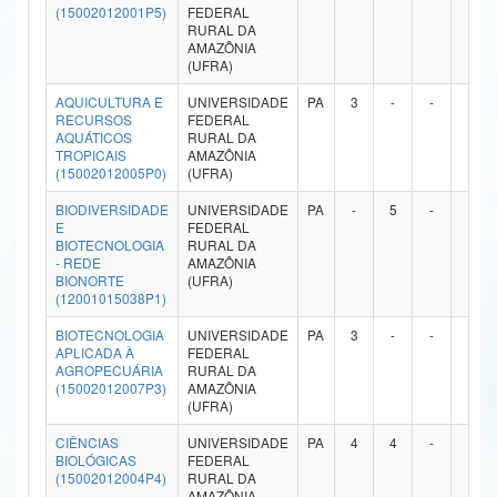
(15002012001P5)
FEDERAL
Ministério da Ciência, Tecnologia, Inovações e Comunicações
RURAL DA
AMAZÔNIA
(UFRA)
Ministério do Meio Ambiente
AQUICULTURA E
UNIVERSIDADE
PA
3
-
-
-
Ministério do Turismo
RECURSOS
FEDERAL
AQUÁTICOS
RURAL DA
TROPICAIS
AMAZÔNIA
Ministério do Desenvolvimento Regional
(15002012005P0)
(UFRA)
Controladoria-Geral da União
BIODIVERSIDADE
UNIVERSIDADE
PA
-
5
-
-
E
FEDERAL
BIOTECNOLOGIA
RURAL DA
Ministério da Mulher, da Família e dos Direitos Humanos
- REDE
AMAZÔNIA
BIONORTE
(UFRA)
Secretaria-Geral
(12001015038P1)
BIOTECNOLOGIA
UNIVERSIDADE
PA
3
-
-
-
Secretaria de Governo
APLICADA À
FEDERAL
AGROPECUÁRIA
RURAL DA
Gabinete de Segurança Institucional
(15002012007P3)
AMAZÔNIA
(UFRA)
Advocacia-Geral da União
CIÊNCIAS
UNIVERSIDADE
PA
4
4
-
-
BIOLÓGICAS
FEDERAL
Banco Central do Brasil
(15002012004P4)
RURAL DA
AMAZÔNIA