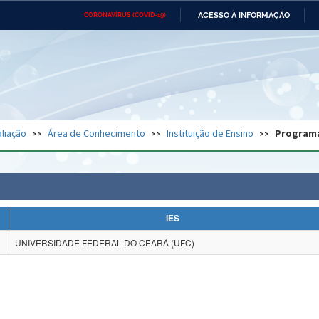
ACESSO À INFORMAÇÃO
CORONAVÍRUS (COVID-19)
Ministério da Defesa
Ministério das Relações
Mini
Exteriores
IR
PARA
O
CONTEÚDO
Ministério da Cidadania
Ministério da Saúde
Mini
Ministério do Desenvolvimento
Controladoria-Geral da União
Minis
Regional
e do
liação
Área de Conhecimento
Instituição de Ensino
Program
Advocacia-Geral da União
Banco Central do Brasil
Plana
IES
UNIVERSIDADE FEDERAL DO CEARÁ (UFC)