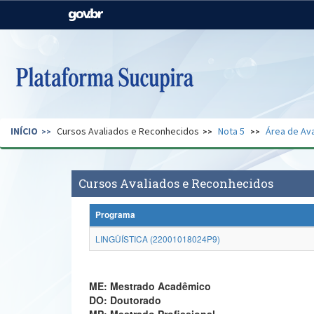
Casa Civil
Ministério da Justiça e
Segurança Pública
Ministério da Agricultura,
Ministério da Educação
Pecuária e Abastecimento
Ministério do Meio Ambiente
Ministério do Turismo
INÍCIO
Cursos Avaliados e Reconhecidos
Nota 5
Área de Ava
Secretaria de Governo
Gabinete de Segurança
Institucional
Cursos Avaliados e Reconhecidos
Programa
LINGÜÍSTICA (22001018024P9)
ME: Mestrado Acadêmico
DO: Doutorado