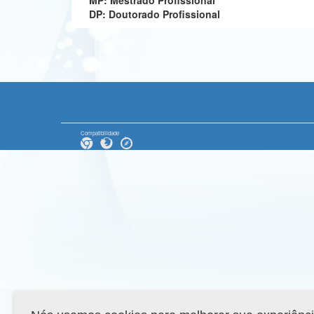
MP: Mestrado Profissional
DP: Doutorado Profissional
Compatibilidade