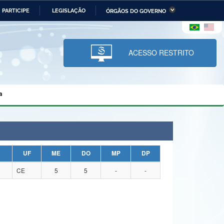
PARTICIPE
LEGISLAÇÃO
ÓRGÃOS DO GOVERNO
stério da Economia
Ministério da Infraestrutura
stério de Minas e Energia
Ministério da Ciência,
Tecnologia, Inovações e
ACESSO RESTRITO
Comunicações
tério da Mulher, da Família
Secretaria-Geral
s Direitos Humanos
a
lto
UF
ME
DO
MP
DP
CE
5
5
-
-