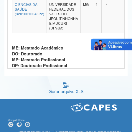
CIÊNCIAS DA
UNIVERSIDADE
MG
4
4
-
-
Ministério da Ciência, Tecnologia, Inovações e Comunicações
SAÚDE
FEDERAL DOS
(32010010048P2)
VALES DO
JEQUITINHONHA
Ministério do Meio Ambiente
E MUCURI
(UFVJM)
Ministério do Turismo
Ministério do Desenvolvimento Regional
ME: Mestrado Acadêmico
DO: Doutorado
Controladoria-Geral da União
MP: Mestrado Profissional
DP: Doutorado Profissional
Ministério da Mulher, da Família e dos Direitos Humanos
Secretaria-Geral
Secretaria de Governo
Gerar arquivo XLS
Gabinete de Segurança Institucional
Advocacia-Geral da União
Compatibilidade
Banco Central do Brasil