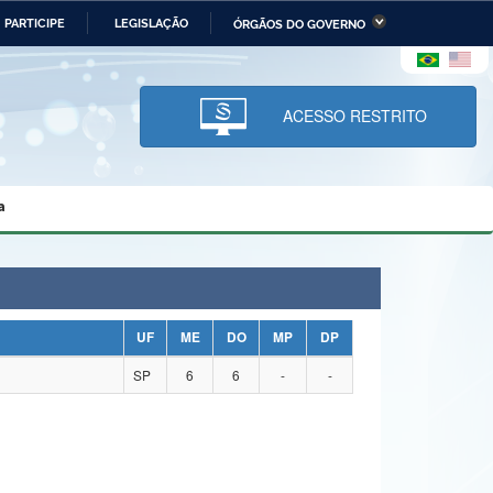
PARTICIPE
LEGISLAÇÃO
ÓRGÃOS DO GOVERNO
stério da Economia
Ministério da Infraestrutura
stério de Minas e Energia
Ministério da Ciência,
Tecnologia, Inovações e
ACESSO RESTRITO
Comunicações
tério da Mulher, da Família
Secretaria-Geral
s Direitos Humanos
a
lto
UF
ME
DO
MP
DP
SP
6
6
-
-