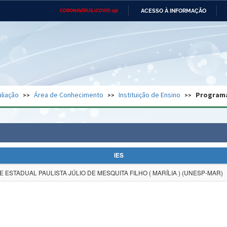
ACESSO À INFORMAÇÃO
CORONAVÍRUS (COVID-19)
Ministério da Defesa
Ministério das Relações
Mini
Exteriores
IR
PARA
O
CONTEÚDO
Ministério da Cidadania
Ministério da Saúde
Mini
Ministério do Desenvolvimento
Controladoria-Geral da União
Minis
Regional
e do
liação
Área de Conhecimento
Instituição de Ensino
Program
Advocacia-Geral da União
Banco Central do Brasil
Plana
IES
 ESTADUAL PAULISTA JÚLIO DE MESQUITA FILHO ( MARÍLIA ) (UNESP-MAR)