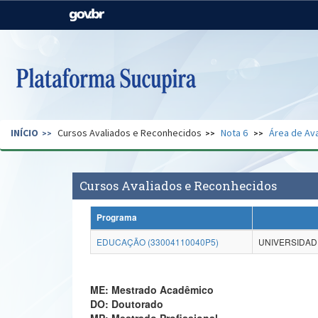
Casa Civil
Ministério da Justiça e
Segurança Pública
Ministério da Agricultura,
Ministério da Educação
Pecuária e Abastecimento
Ministério do Meio Ambiente
Ministério do Turismo
INÍCIO
Cursos Avaliados e Reconhecidos
Nota 6
Área de Ava
Secretaria de Governo
Gabinete de Segurança
Institucional
Cursos Avaliados e Reconhecidos
Programa
EDUCAÇÃO (33004110040P5)
UNIVERSIDADE
ME: Mestrado Acadêmico
DO: Doutorado