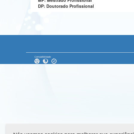
MP: Mestrado Profissional
DP: Doutorado Profissional
Compatibilidade