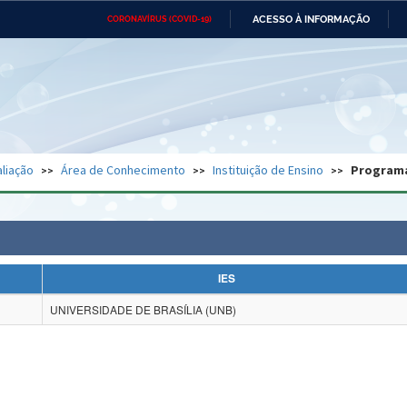
ACESSO À INFORMAÇÃO
CORONAVÍRUS (COVID-19)
Ministério da Defesa
Ministério das Relações
Mini
Exteriores
IR
PARA
O
CONTEÚDO
Ministério da Cidadania
Ministério da Saúde
Mini
Ministério do Desenvolvimento
Controladoria-Geral da União
Minis
Regional
e do
liação
Área de Conhecimento
Instituição de Ensino
Program
Advocacia-Geral da União
Banco Central do Brasil
Plana
IES
UNIVERSIDADE DE BRASÍLIA (UNB)