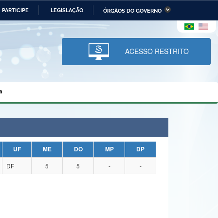
PARTICIPE
LEGISLAÇÃO
ÓRGÃOS DO GOVERNO
stério da Economia
Ministério da Infraestrutura
stério de Minas e Energia
Ministério da Ciência,
Tecnologia, Inovações e
ACESSO RESTRITO
Comunicações
tério da Mulher, da Família
Secretaria-Geral
s Direitos Humanos
a
lto
UF
ME
DO
MP
DP
DF
5
5
-
-