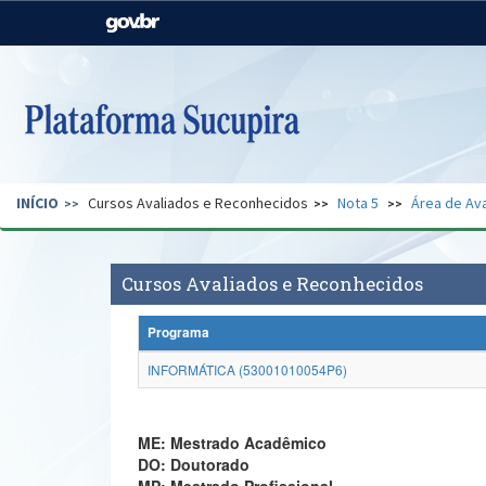
Casa Civil
Ministério da Justiça e
Segurança Pública
Ministério da Agricultura,
Ministério da Educação
Pecuária e Abastecimento
Ministério do Meio Ambiente
Ministério do Turismo
INÍCIO
Cursos Avaliados e Reconhecidos
Nota 5
Área de Ava
Secretaria de Governo
Gabinete de Segurança
Institucional
Cursos Avaliados e Reconhecidos
Programa
INFORMÁTICA (53001010054P6)
ME: Mestrado Acadêmico
DO: Doutorado