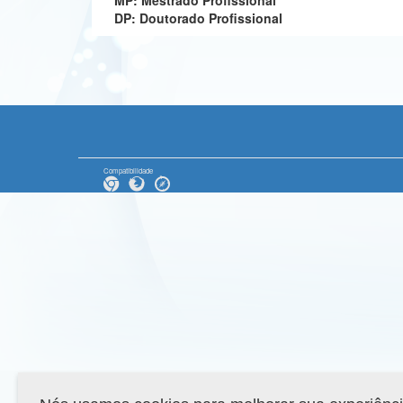
MP: Mestrado Profissional
DP: Doutorado Profissional
Compatibilidade