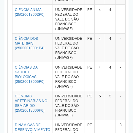
Planalto
CIÊNCIA ANIMAL
UNIVERSIDADE
PE
4
4
-
-
(25020013002P0)
FEDERAL DO
VALE DO SÃO
FRANCISCO
(UNIVASF)
CIÊNCIA DOS
UNIVERSIDADE
PE
4
4
-
-
MATERIAIS
FEDERAL DO
(25020013001P4)
VALE DO SÃO
FRANCISCO
(UNIVASF)
CIÊNCIAS DA
UNIVERSIDADE
PE
4
4
-
-
SAÚDE E
FEDERAL DO
BIOLÓGICAS
VALE DO SÃO
(25020013005P0)
FRANCISCO
(UNIVASF)
CIÊNCIAS
UNIVERSIDADE
PE
5
5
-
-
VETERINÁRIAS NO
FEDERAL DO
SEMIÁRIDO
VALE DO SÃO
(25020013006P6)
FRANCISCO
(UNIVASF)
DINÂMICAS DE
UNIVERSIDADE
PE
-
-
3
-
DESENVOLVIMENTO
FEDERAL DO