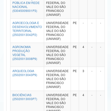
PÚBLICA EM REDE
FEDERAL DO
Ministério da Ciência, Tecnologia, Inovações e Comunicações
NACIONAL
VALE DO SÃO
(53045009001P3)
FRANCISCO
(UNIVASF)
Ministério do Meio Ambiente
AGROECOLOGIA E
UNIVERSIDADE
PE
-
-
-
4
Ministério do Turismo
DESENVOLVIMENTO
FEDERAL DO
TERRITORIAL
VALE DO SÃO
(25020013042P2)
FRANCISCO
Ministério do Desenvolvimento Regional
(UNIVASF)
Controladoria-Geral da União
AGRONOMIA
UNIVERSIDADE
PE
4
-
-
-
PRODUÇÃO
FEDERAL DO
VEGETAL
VALE DO SÃO
Ministério da Mulher, da Família e dos Direitos Humanos
(25020013008P9)
FRANCISCO
(UNIVASF)
Secretaria-Geral
ARQUEOLOGIA
UNIVERSIDADE
PE
3
-
-
-
(25020013043P9)
FEDERAL DO
Secretaria de Governo
VALE DO SÃO
FRANCISCO
Gabinete de Segurança Institucional
(UNIVASF)
BIOCIÊNCIAS
UNIVERSIDADE
PE
4
-
-
-
Advocacia-Geral da União
(25020013003P7)
FEDERAL DO
VALE DO SÃO
Banco Central do Brasil
FRANCISCO
(UNIVASF)