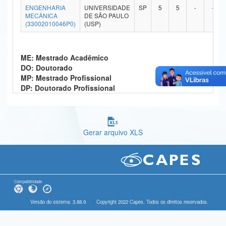
ENGENHARIA
UNIVERSIDADE
SP
5
5
-
-
Ministério da Ciência, Tecnologia, Inovações e Comunicações
MECÂNICA
DE SÃO PAULO
(33002010046P0)
(USP)
Ministério do Meio Ambiente
Ministério do Turismo
ME: Mestrado Acadêmico
DO: Doutorado
Ministério do Desenvolvimento Regional
MP: Mestrado Profissional
DP: Doutorado Profissional
Controladoria-Geral da União
Ministério da Mulher, da Família e dos Direitos Humanos
Gerar arquivo XLS
Secretaria-Geral
Secretaria de Governo
Gabinete de Segurança Institucional
Compatibilidade
Advocacia-Geral da União
Versão do sistema: 3.88.9
Copyright 2022 Capes. Todos os direitos reservados.
Banco Central do Brasil