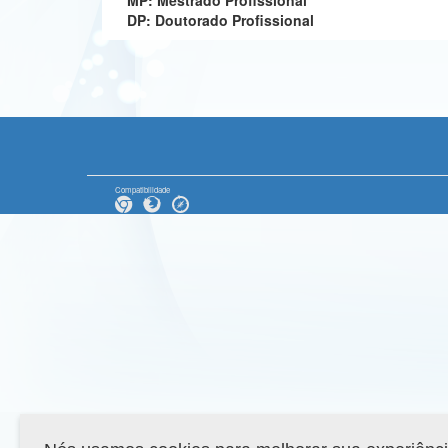
MP: Mestrado Profissional
DP: Doutorado Profissional
Compatibilidade