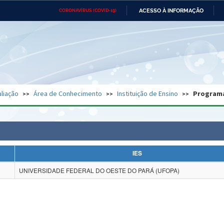
ACESSO À INFORMAÇÃO
CORONAVÍRUS (COVID-19)
Ministério da Defesa
Ministério das Relações
Mini
Exteriores
IR
PARA
O
CONTEÚDO
Ministério da Cidadania
Ministério da Saúde
Mini
Ministério do Desenvolvimento
Controladoria-Geral da União
Minis
Regional
e do
liação
Área de Conhecimento
Instituição de Ensino
Program
Advocacia-Geral da União
Banco Central do Brasil
Plana
IES
UNIVERSIDADE FEDERAL DO OESTE DO PARÁ (UFOPA)