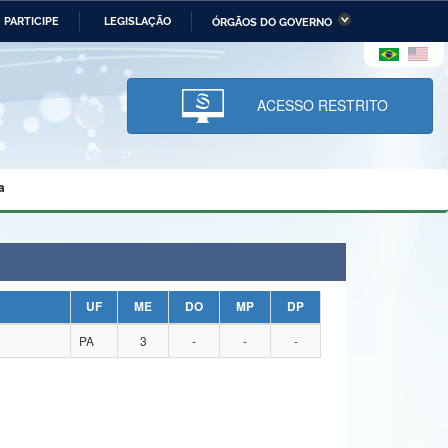
PARTICIPE
LEGISLAÇÃO
ÓRGÃOS DO GOVERNO
stério da Economia
Ministério da Infraestrutura
stério de Minas e Energia
Ministério da Ciência,
Tecnologia, Inovações e
ACESSO RESTRITO
Comunicações
tério da Mulher, da Família
Secretaria-Geral
s Direitos Humanos
a
lto
UF
ME
DO
MP
DP
PA
3
-
-
-