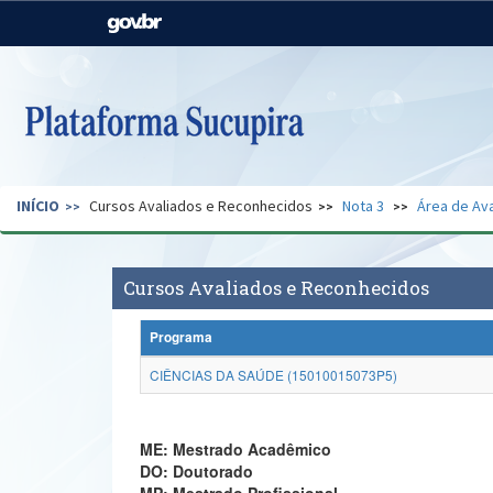
Casa Civil
Ministério da Justiça e
Segurança Pública
Ministério da Agricultura,
Ministério da Educação
Pecuária e Abastecimento
Ministério do Meio Ambiente
Ministério do Turismo
INÍCIO
Cursos Avaliados e Reconhecidos
Nota 3
Área de Ava
Secretaria de Governo
Gabinete de Segurança
Institucional
Cursos Avaliados e Reconhecidos
Programa
CIÊNCIAS DA SAÚDE (15010015073P5)
ME: Mestrado Acadêmico
DO: Doutorado