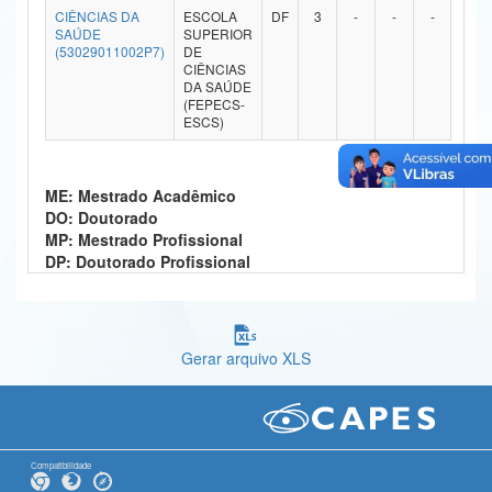
CIÊNCIAS DA
ESCOLA
DF
3
-
-
-
Ministério da Ciência, Tecnologia, Inovações e Comunicações
SAÚDE
SUPERIOR
(53029011002P7)
DE
CIÊNCIAS
Ministério do Meio Ambiente
DA SAÚDE
(FEPECS-
Ministério do Turismo
ESCS)
Ministério do Desenvolvimento Regional
ME: Mestrado Acadêmico
Controladoria-Geral da União
DO: Doutorado
MP: Mestrado Profissional
Ministério da Mulher, da Família e dos Direitos Humanos
DP: Doutorado Profissional
Secretaria-Geral
Secretaria de Governo
Gerar arquivo XLS
Gabinete de Segurança Institucional
Advocacia-Geral da União
Banco Central do Brasil
Compatibilidade