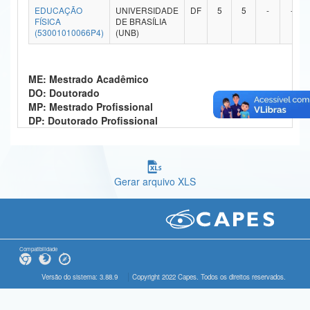
EDUCAÇÃO
UNIVERSIDADE
DF
5
5
-
-
Ministério da Ciência, Tecnologia, Inovações e Comunicações
FÍSICA
DE BRASÍLIA
(53001010066P4)
(UNB)
Ministério do Meio Ambiente
Ministério do Turismo
ME: Mestrado Acadêmico
DO: Doutorado
Ministério do Desenvolvimento Regional
MP: Mestrado Profissional
DP: Doutorado Profissional
Controladoria-Geral da União
Ministério da Mulher, da Família e dos Direitos Humanos
Gerar arquivo XLS
Secretaria-Geral
Secretaria de Governo
Gabinete de Segurança Institucional
Compatibilidade
Advocacia-Geral da União
Versão do sistema: 3.88.9
Copyright 2022 Capes. Todos os direitos reservados.
Banco Central do Brasil