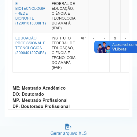
E
FEDERAL DE
Ministério da Ciência, Tecnologia, Inovações e Comunicações
BIOTECNOLOGIA
EDUCAÇÃO,
- REDE
CIÊNCIA E
BIONORTE
TECNOLOGIA
Ministério do Meio Ambiente
(12001015038P1)
DO AMAPÁ
(IFAP)
Ministério do Turismo
EDUCAÇÃO
INSTITUTO
AP
-
-
3
-
PROFISSIONAL E
FEDERAL DE
Ministério do Desenvolvimento Regional
TECNOLÓGICA
EDUCAÇÃO,
(30004012074P8)
CIÊNCIA E
Controladoria-Geral da União
TECNOLOGIA
DO AMAPÁ
(IFAP)
Ministério da Mulher, da Família e dos Direitos Humanos
Secretaria-Geral
ME: Mestrado Acadêmico
DO: Doutorado
Secretaria de Governo
MP: Mestrado Profissional
DP: Doutorado Profissional
Gabinete de Segurança Institucional
Advocacia-Geral da União
Banco Central do Brasil
Gerar arquivo XLS