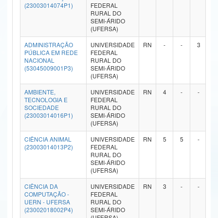
(23003014074P1)
FEDERAL
Ministério da Ciência, Tecnologia, Inovações e Comunicações
RURAL DO
SEMI-ÁRIDO
(UFERSA)
Ministério do Meio Ambiente
ADMINISTRAÇÃO
UNIVERSIDADE
RN
-
-
3
-
Ministério do Turismo
PÚBLICA EM REDE
FEDERAL
NACIONAL
RURAL DO
(53045009001P3)
SEMI-ÁRIDO
Ministério do Desenvolvimento Regional
(UFERSA)
Controladoria-Geral da União
AMBIENTE,
UNIVERSIDADE
RN
4
-
-
-
TECNOLOGIA E
FEDERAL
SOCIEDADE
RURAL DO
Ministério da Mulher, da Família e dos Direitos Humanos
(23003014016P1)
SEMI-ÁRIDO
(UFERSA)
Secretaria-Geral
CIÊNCIA ANIMAL
UNIVERSIDADE
RN
5
5
-
-
(23003014013P2)
FEDERAL
Secretaria de Governo
RURAL DO
SEMI-ÁRIDO
Gabinete de Segurança Institucional
(UFERSA)
CIÊNCIA DA
UNIVERSIDADE
RN
3
-
-
-
Advocacia-Geral da União
COMPUTAÇÃO -
FEDERAL
UERN - UFERSA
RURAL DO
Banco Central do Brasil
(23002018002P4)
SEMI-ÁRIDO
(UFERSA)