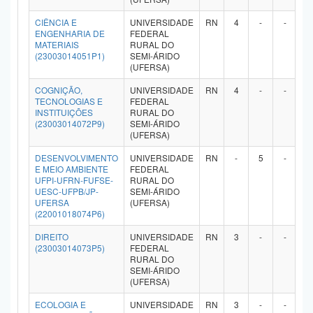
Planalto
CIÊNCIA E
UNIVERSIDADE
RN
4
-
-
-
ENGENHARIA DE
FEDERAL
MATERIAIS
RURAL DO
(23003014051P1)
SEMI-ÁRIDO
(UFERSA)
COGNIÇÃO,
UNIVERSIDADE
RN
4
-
-
-
TECNOLOGIAS E
FEDERAL
INSTITUIÇÕES
RURAL DO
(23003014072P9)
SEMI-ÁRIDO
(UFERSA)
DESENVOLVIMENTO
UNIVERSIDADE
RN
-
5
-
-
E MEIO AMBIENTE
FEDERAL
UFPI-UFRN-FUFSE-
RURAL DO
UESC-UFPB/JP-
SEMI-ÁRIDO
UFERSA
(UFERSA)
(22001018074P6)
DIREITO
UNIVERSIDADE
RN
3
-
-
-
(23003014073P5)
FEDERAL
RURAL DO
SEMI-ÁRIDO
(UFERSA)
ECOLOGIA E
UNIVERSIDADE
RN
3
-
-
-