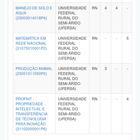
MANEJO DE SOLO E
UNIVERSIDADE
RN
4
4
-
-
ÁGUA
FEDERAL
(23003014018P4)
RURAL DO
SEMI-ÁRIDO
(UFERSA)
MATEMÁTICA EM
UNIVERSIDADE
RN
-
-
5
-
REDE NACIONAL
FEDERAL
(31075010001P2)
RURAL DO
SEMI-ÁRIDO
(UFERSA)
PRODUÇÃO ANIMAL
UNIVERSIDADE
RN
3
-
-
-
(23001011050P2)
FEDERAL
RURAL DO
SEMI-ÁRIDO
(UFERSA)
PROFNIT -
UNIVERSIDADE
RN
-
-
4
-
PROPRIEDADE
FEDERAL
INTELECTUAL E
RURAL DO
TRANSFERÊNCIA
SEMI-ÁRIDO
DE TECNOLOGIA
(UFERSA)
PARA INOVAÇÃO
(31102000001P6)