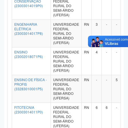
CONSERVAÇÃO
FEDERAL
(23003014019P0)
RURAL DO
SEMI-ÁRIDO
(UFERSA)
ENGENHARIA
UNIVERSIDADE
RN
3
-
-
-
ELÉTRICA
FEDERAL
(23003014017P8)
RURAL DO
SEMI-ÁRIDO
(UFERSA)
ENSINO
UNIVERSIDADE
RN
4
-
-
-
(23002018071P6)
FEDERAL
RURAL DO
SEMI-ÁRIDO
(UFERSA)
ENSINO DE FÍSICA -
UNIVERSIDADE
RN
-
-
5
-
PROFIS
FEDERAL
(33283010001P5)
RURAL DO
SEMI-ÁRIDO
(UFERSA)
FITOTECNIA
UNIVERSIDADE
RN
6
6
-
-
(23003014011P0)
FEDERAL
RURAL DO
SEMI-ÁRIDO
(UFERSA)