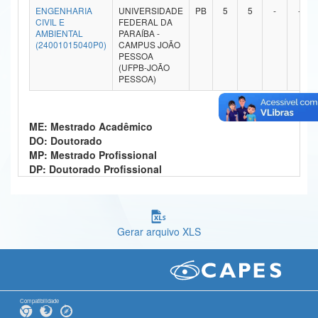
ENGENHARIA
UNIVERSIDADE
PB
5
5
-
-
Ministério da Ciência, Tecnologia, Inovações e Comunicações
CIVIL E
FEDERAL DA
AMBIENTAL
PARAÍBA -
(24001015040P0)
CAMPUS JOÃO
Ministério do Meio Ambiente
PESSOA
(UFPB-JOÃO
Ministério do Turismo
PESSOA)
Ministério do Desenvolvimento Regional
ME: Mestrado Acadêmico
Controladoria-Geral da União
DO: Doutorado
MP: Mestrado Profissional
Ministério da Mulher, da Família e dos Direitos Humanos
DP: Doutorado Profissional
Secretaria-Geral
Secretaria de Governo
Gerar arquivo XLS
Gabinete de Segurança Institucional
Advocacia-Geral da União
Banco Central do Brasil
Compatibilidade