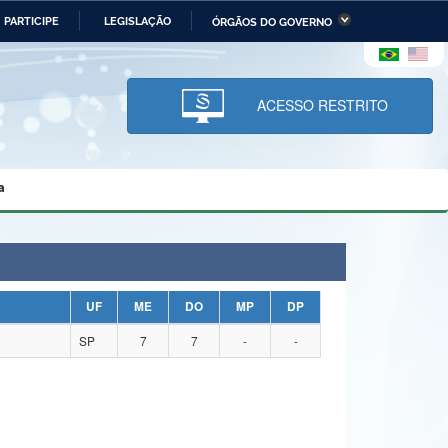
PARTICIPE
LEGISLAÇÃO
ÓRGÃOS DO GOVERNO
stério da Economia
Ministério da Infraestrutura
stério de Minas e Energia
Ministério da Ciência,
Tecnologia, Inovações e
ACESSO RESTRITO
Comunicações
tério da Mulher, da Família
Secretaria-Geral
s Direitos Humanos
a
lto
UF
ME
DO
MP
DP
SP
7
7
-
-