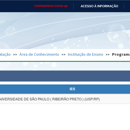
ACESSO À INFORMAÇÃO
CORONAVÍRUS (COVID-19)
Ministério da Defesa
Ministério das Relações
Mini
Exteriores
IR
PARA
O
CONTEÚDO
Ministério da Cidadania
Ministério da Saúde
Mini
Ministério do Desenvolvimento
Controladoria-Geral da União
Minis
Regional
e do
liação
Área de Conhecimento
Instituição de Ensino
Program
Advocacia-Geral da União
Banco Central do Brasil
Plana
IES
NIVERSIDADE DE SÃO PAULO ( RIBEIRÃO PRETO ) (USP/RP)