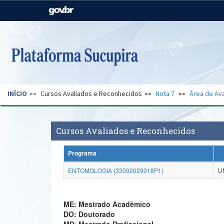
Casa Civil
Ministério da Justiça e
Segurança Pública
Ministério da Agricultura,
Ministério da Educação
Pecuária e Abastecimento
Ministério do Meio Ambiente
Ministério do Turismo
INÍCIO
Cursos Avaliados e Reconhecidos
Nota 7
Área de Ava
Secretaria de Governo
Gabinete de Segurança
Institucional
Cursos Avaliados e Reconhecidos
Programa
ENTOMOLOGIA (33002029018P1)
U
ME: Mestrado Acadêmico
DO: Doutorado