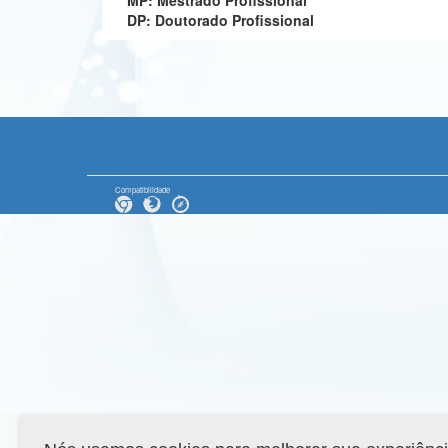
MP: Mestrado Profissional
DP: Doutorado Profissional
Compatibilidade