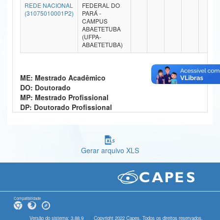
REDE NACIONAL
FEDERAL DO
Ministério da Ciência, Tecnologia, Inovações e Comunicações
(31075010001P2)
PARÁ -
CAMPUS
ABAETETUBA
Ministério do Meio Ambiente
(UFPA-
ABAETETUBA)
Ministério do Turismo
Ministério do Desenvolvimento Regional
ME: Mestrado Acadêmico
DO: Doutorado
Controladoria-Geral da União
MP: Mestrado Profissional
DP: Doutorado Profissional
Ministério da Mulher, da Família e dos Direitos Humanos
Secretaria-Geral
Gerar arquivo XLS
Secretaria de Governo
Gabinete de Segurança Institucional
Advocacia-Geral da União
Compatibilidade
Banco Central do Brasil
Versão do sistema: 3.88.9
Copyright 2022 Capes. Todos os direitos reservados.