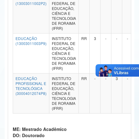
(13003011002P2)
FEDERAL DE
Ministério da Ciência, Tecnologia, Inovações e Comunicações
EDUCAÇÃO,
CIÊNCIA E
TECNOLOGIA
Ministério do Meio Ambiente
DE RORAIMA
(IFRR)
Ministério do Turismo
EDUCAÇÃO
INSTITUTO
RR
3
-
-
-
(13003011003P9)
FEDERAL DE
Ministério do Desenvolvimento Regional
EDUCAÇÃO,
CIÊNCIA E
Controladoria-Geral da União
TECNOLOGIA
DE RORAIMA
(IFRR)
Ministério da Mulher, da Família e dos Direitos Humanos
EDUCAÇÃO
INSTITUTO
RR
-
-
3
-
Secretaria-Geral
PROFISSIONAL E
FEDERAL DE
TECNOLÓGICA
EDUCAÇÃO,
(30004012074P8)
CIÊNCIA E
Secretaria de Governo
TECNOLOGIA
DE RORAIMA
Gabinete de Segurança Institucional
(IFRR)
Advocacia-Geral da União
ME: Mestrado Acadêmico
Banco Central do Brasil
DO: Doutorado