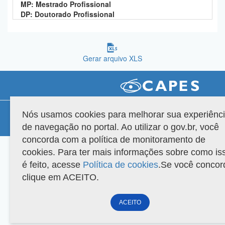
MP: Mestrado Profissional
Planalto
DP: Doutorado Profissional
Gerar arquivo XLS
Compatibilidade
Nós usamos cookies para melhorar sua experiênc
de navegação no portal. Ao utilizar o gov.br, você
Versão do sistema: 3.88.9
Copyright 2022 Capes. Todos os direitos reservados.
concorda com a política de monitoramento de
cookies. Para ter mais informações sobre como is
é feito, acesse
Política de cookies
.Se você concor
clique em ACEITO.
ACEITO