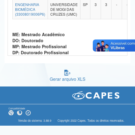
ENGENHARIA
UNIVERSIDADE
SP
3
3
-
-
Ministério da Ciência, Tecnologia, Inovações e Comunicações
BIOMÉDICA
DE MOGI DAS
(33008019006P6)
CRUZES (UMC)
Ministério do Meio Ambiente
Ministério do Turismo
ME: Mestrado Acadêmico
DO: Doutorado
Ministério do Desenvolvimento Regional
MP: Mestrado Profissional
DP: Doutorado Profissional
Controladoria-Geral da União
Ministério da Mulher, da Família e dos Direitos Humanos
Gerar arquivo XLS
Secretaria-Geral
Secretaria de Governo
Gabinete de Segurança Institucional
Compatibilidade
Advocacia-Geral da União
Versão do sistema: 3.88.9
Copyright 2022 Capes. Todos os direitos reservados.
Banco Central do Brasil