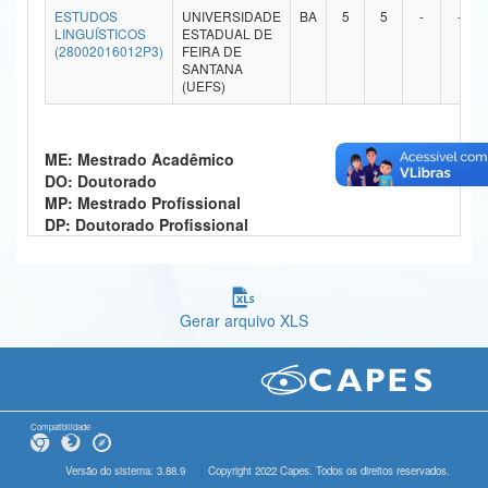
ESTUDOS
UNIVERSIDADE
BA
5
5
-
-
Ministério da Ciência, Tecnologia, Inovações e Comunicações
LINGUÍSTICOS
ESTADUAL DE
(28002016012P3)
FEIRA DE
SANTANA
Ministério do Meio Ambiente
(UEFS)
Ministério do Turismo
ME: Mestrado Acadêmico
Ministério do Desenvolvimento Regional
DO: Doutorado
MP: Mestrado Profissional
Controladoria-Geral da União
DP: Doutorado Profissional
Ministério da Mulher, da Família e dos Direitos Humanos
Secretaria-Geral
Gerar arquivo XLS
Secretaria de Governo
Gabinete de Segurança Institucional
Advocacia-Geral da União
Compatibilidade
Banco Central do Brasil
Versão do sistema: 3.88.9
Copyright 2022 Capes. Todos os direitos reservados.