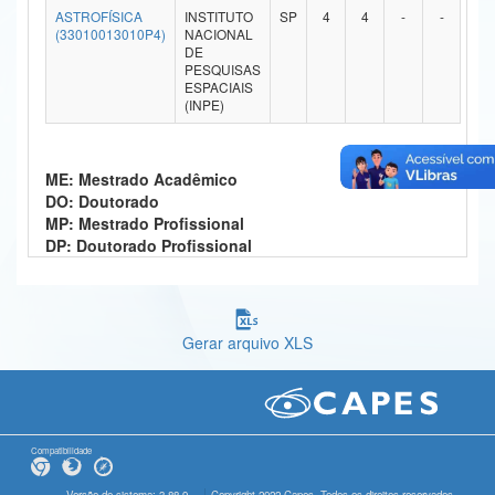
ASTROFÍSICA
INSTITUTO
SP
4
4
-
-
Ministério da Ciência, Tecnologia, Inovações e Comunicações
(33010013010P4)
NACIONAL
DE
PESQUISAS
Ministério do Meio Ambiente
ESPACIAIS
(INPE)
Ministério do Turismo
Ministério do Desenvolvimento Regional
ME: Mestrado Acadêmico
DO: Doutorado
Controladoria-Geral da União
MP: Mestrado Profissional
DP: Doutorado Profissional
Ministério da Mulher, da Família e dos Direitos Humanos
Secretaria-Geral
Secretaria de Governo
Gerar arquivo XLS
Gabinete de Segurança Institucional
Advocacia-Geral da União
Compatibilidade
Banco Central do Brasil