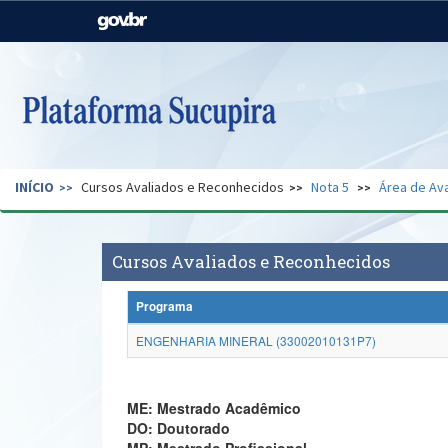
Casa Civil
Ministério da Justiça e
Segurança Pública
Ministério da Agricultura,
Ministério da Educação
Pecuária e Abastecimento
Ministério do Meio Ambiente
Ministério do Turismo
INÍCIO
Cursos Avaliados e Reconhecidos
Nota 5
Área de Ava
Secretaria de Governo
Gabinete de Segurança
Institucional
Cursos Avaliados e Reconhecidos
Programa
ENGENHARIA MINERAL (33002010131P7)
ME: Mestrado Acadêmico
DO: Doutorado