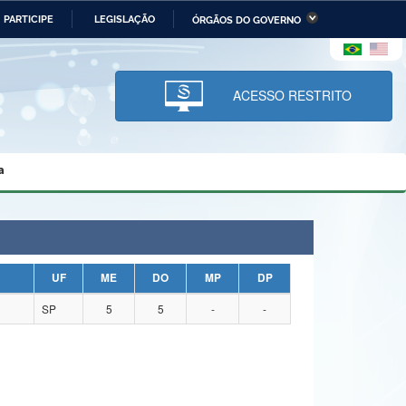
PARTICIPE
LEGISLAÇÃO
ÓRGÃOS DO GOVERNO
stério da Economia
Ministério da Infraestrutura
stério de Minas e Energia
Ministério da Ciência,
Tecnologia, Inovações e
ACESSO RESTRITO
Comunicações
tério da Mulher, da Família
Secretaria-Geral
s Direitos Humanos
a
lto
UF
ME
DO
MP
DP
SP
5
5
-
-