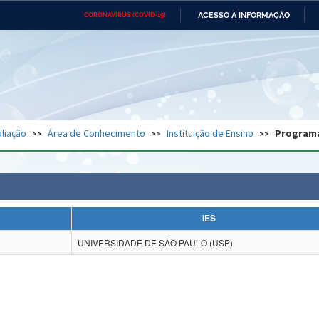
ACESSO À INFORMAÇÃO
CORONAVÍRUS (COVID-19)
Ministério da Defesa
Ministério das Relações
Mini
Exteriores
IR
PARA
O
CONTEÚDO
Ministério da Cidadania
Ministério da Saúde
Mini
Ministério do Desenvolvimento
Controladoria-Geral da União
Minis
Regional
e do
liação
Área de Conhecimento
Instituição de Ensino
Program
Advocacia-Geral da União
Banco Central do Brasil
Plana
IES
UNIVERSIDADE DE SÃO PAULO (USP)