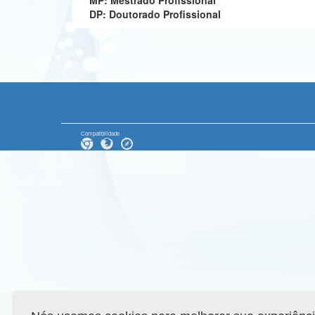
MP: Mestrado Profissional
DP: Doutorado Profissional
Compatibilidade