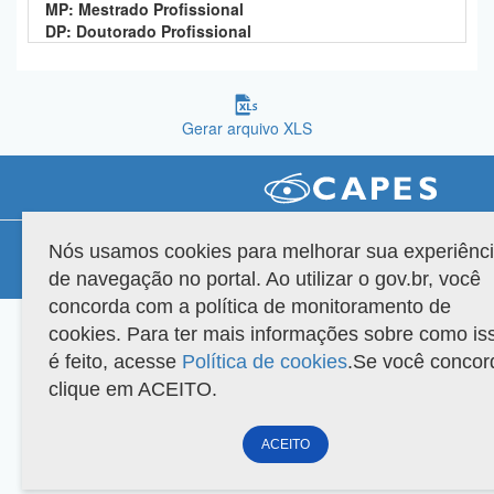
MP: Mestrado Profissional
Planalto
DP: Doutorado Profissional
Gerar arquivo XLS
Compatibilidade
Nós usamos cookies para melhorar sua experiênc
de navegação no portal. Ao utilizar o gov.br, você
Versão do sistema: 3.88.9
Copyright 2022 Capes. Todos os direitos reservados.
concorda com a política de monitoramento de
cookies. Para ter mais informações sobre como is
é feito, acesse
Política de cookies
.Se você concor
clique em ACEITO.
ACEITO