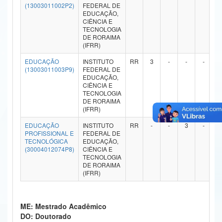
(13003011002P2)
FEDERAL DE
Ministério da Ciência, Tecnologia, Inovações e Comunicações
EDUCAÇÃO,
CIÊNCIA E
TECNOLOGIA
Ministério do Meio Ambiente
DE RORAIMA
(IFRR)
Ministério do Turismo
EDUCAÇÃO
INSTITUTO
RR
3
-
-
-
(13003011003P9)
FEDERAL DE
Ministério do Desenvolvimento Regional
EDUCAÇÃO,
CIÊNCIA E
Controladoria-Geral da União
TECNOLOGIA
DE RORAIMA
(IFRR)
Ministério da Mulher, da Família e dos Direitos Humanos
EDUCAÇÃO
INSTITUTO
RR
-
-
3
-
Secretaria-Geral
PROFISSIONAL E
FEDERAL DE
TECNOLÓGICA
EDUCAÇÃO,
(30004012074P8)
CIÊNCIA E
Secretaria de Governo
TECNOLOGIA
DE RORAIMA
Gabinete de Segurança Institucional
(IFRR)
Advocacia-Geral da União
ME: Mestrado Acadêmico
Banco Central do Brasil
DO: Doutorado