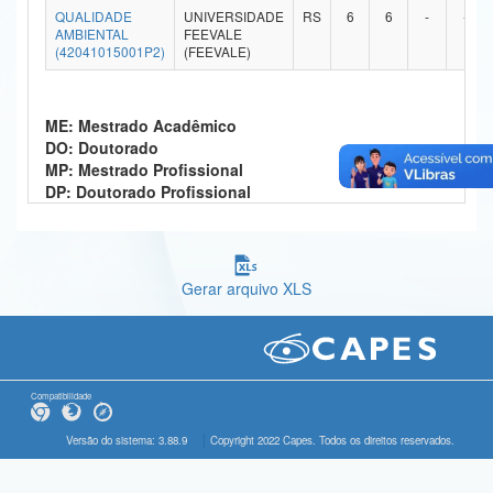
QUALIDADE
UNIVERSIDADE
RS
6
6
-
-
Ministério da Ciência, Tecnologia, Inovações e Comunicações
AMBIENTAL
FEEVALE
(42041015001P2)
(FEEVALE)
Ministério do Meio Ambiente
Ministério do Turismo
ME: Mestrado Acadêmico
DO: Doutorado
Ministério do Desenvolvimento Regional
MP: Mestrado Profissional
DP: Doutorado Profissional
Controladoria-Geral da União
Ministério da Mulher, da Família e dos Direitos Humanos
Gerar arquivo XLS
Secretaria-Geral
Secretaria de Governo
Gabinete de Segurança Institucional
Compatibilidade
Advocacia-Geral da União
Versão do sistema: 3.88.9
Copyright 2022 Capes. Todos os direitos reservados.
Banco Central do Brasil