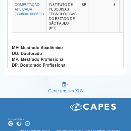
COMPUTAÇÃO
INSTITUTO DE
SP
-
-
3
-
Ministério da Ciência, Tecnologia, Inovações e Comunicações
APLICADA
PESQUISAS
(33083010005P2)
TECNOLÓGICAS
DO ESTADO DE
Ministério do Meio Ambiente
SÃO PAULO
(IPT)
Ministério do Turismo
Ministério do Desenvolvimento Regional
ME: Mestrado Acadêmico
DO: Doutorado
Controladoria-Geral da União
MP: Mestrado Profissional
DP: Doutorado Profissional
Ministério da Mulher, da Família e dos Direitos Humanos
Secretaria-Geral
Secretaria de Governo
Gerar arquivo XLS
Gabinete de Segurança Institucional
Advocacia-Geral da União
Compatibilidade
Banco Central do Brasil