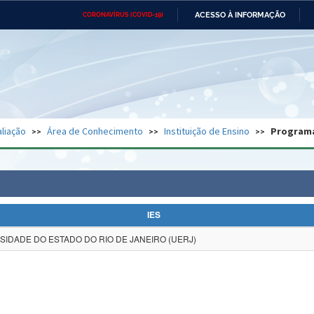
ACESSO À INFORMAÇÃO
CORONAVÍRUS (COVID-19)
Ministério da Defesa
Ministério das Relações
Mini
Exteriores
IR
PARA
O
CONTEÚDO
Ministério da Cidadania
Ministério da Saúde
Mini
Ministério do Desenvolvimento
Controladoria-Geral da União
Minis
Regional
e do
liação
Área de Conhecimento
Instituição de Ensino
Program
Advocacia-Geral da União
Banco Central do Brasil
Plana
IES
SIDADE DO ESTADO DO RIO DE JANEIRO (UERJ)