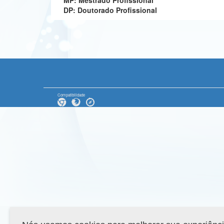
MP: Mestrado Profissional
DP: Doutorado Profissional
Compatibilidade