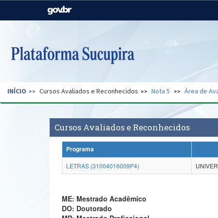
Casa Civil
Ministério da Justiça e
Segurança Pública
Ministério da Agricultura,
Ministério da Educação
Pecuária e Abastecimento
Ministério do Meio Ambiente
Ministério do Turismo
INÍCIO
Cursos Avaliados e Reconhecidos
Nota 5
Área de Ava
Secretaria de Governo
Gabinete de Segurança
Institucional
Cursos Avaliados e Reconhecidos
Programa
LETRAS (31004016009P4)
UNIVER
ME: Mestrado Acadêmico
DO: Doutorado