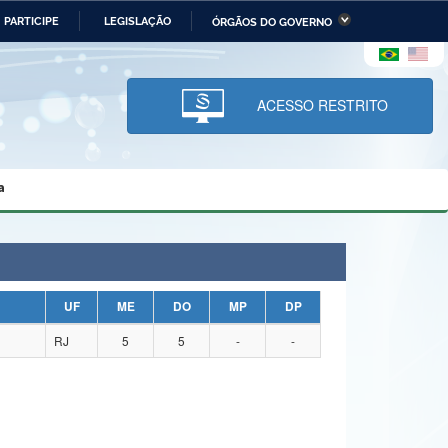
PARTICIPE
LEGISLAÇÃO
ÓRGÃOS DO GOVERNO
stério da Economia
Ministério da Infraestrutura
stério de Minas e Energia
Ministério da Ciência,
Tecnologia, Inovações e
ACESSO RESTRITO
Comunicações
tério da Mulher, da Família
Secretaria-Geral
s Direitos Humanos
a
lto
UF
ME
DO
MP
DP
RJ
5
5
-
-