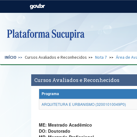
Casa Civil
Ministério da Justiça e
Segurança Pública
Ministério da Agricultura,
Ministério da Educação
Pecuária e Abastecimento
Ministério do Meio Ambiente
Ministério do Turismo
INÍCIO
Cursos Avaliados e Reconhecidos
Nota 7
Área de Ava
Secretaria de Governo
Gabinete de Segurança
Institucional
Cursos Avaliados e Reconhecidos
Programa
ARQUITETURA E URBANISMO (32001010049P0)
ME: Mestrado Acadêmico
DO: Doutorado