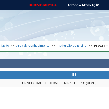
ACESSO À INFORMAÇÃO
CORONAVÍRUS (COVID-19)
Ministério da Defesa
Ministério das Relações
Mini
Exteriores
IR
PARA
O
CONTEÚDO
Ministério da Cidadania
Ministério da Saúde
Mini
Ministério do Desenvolvimento
Controladoria-Geral da União
Minis
Regional
e do
liação
Área de Conhecimento
Instituição de Ensino
Program
Advocacia-Geral da União
Banco Central do Brasil
Plana
IES
UNIVERSIDADE FEDERAL DE MINAS GERAIS (UFMG)