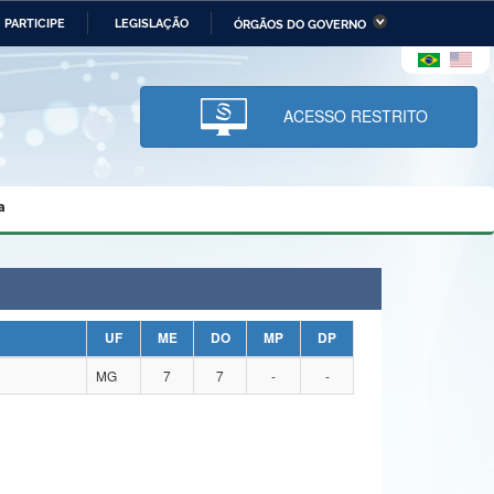
PARTICIPE
LEGISLAÇÃO
ÓRGÃOS DO GOVERNO
stério da Economia
Ministério da Infraestrutura
stério de Minas e Energia
Ministério da Ciência,
Tecnologia, Inovações e
ACESSO RESTRITO
Comunicações
tério da Mulher, da Família
Secretaria-Geral
s Direitos Humanos
a
lto
UF
ME
DO
MP
DP
MG
7
7
-
-