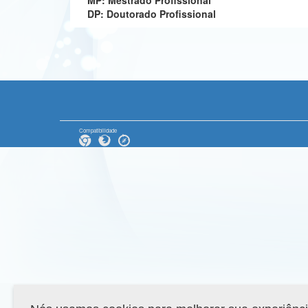
MP: Mestrado Profissional
DP: Doutorado Profissional
Compatibilidade