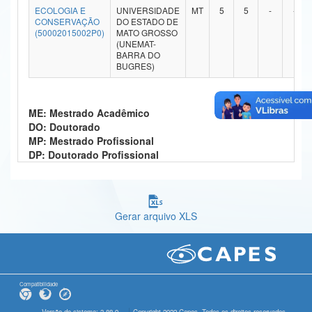
ECOLOGIA E
UNIVERSIDADE
MT
5
5
-
-
Ministério da Ciência, Tecnologia, Inovações e Comunicações
CONSERVAÇÃO
DO ESTADO DE
(50002015002P0)
MATO GROSSO
(UNEMAT-
Ministério do Meio Ambiente
BARRA DO
BUGRES)
Ministério do Turismo
Ministério do Desenvolvimento Regional
ME: Mestrado Acadêmico
DO: Doutorado
Controladoria-Geral da União
MP: Mestrado Profissional
DP: Doutorado Profissional
Ministério da Mulher, da Família e dos Direitos Humanos
Secretaria-Geral
Secretaria de Governo
Gerar arquivo XLS
Gabinete de Segurança Institucional
Advocacia-Geral da União
Compatibilidade
Banco Central do Brasil