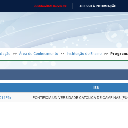
ACESSO À INFORMAÇÃO
CORONAVÍRUS (COVID-19)
Ministério da Defesa
Ministério das Relações
Mini
Exteriores
IR
PARA
O
CONTEÚDO
Ministério da Cidadania
Ministério da Saúde
Mini
Ministério do Desenvolvimento
Controladoria-Geral da União
Minis
Regional
e do
liação
Área de Conhecimento
Instituição de Ensino
Program
Advocacia-Geral da União
Banco Central do Brasil
Plana
IES
014P6)
PONTIFÍCIA UNIVERSIDADE CATÓLICA DE CAMPINAS (P