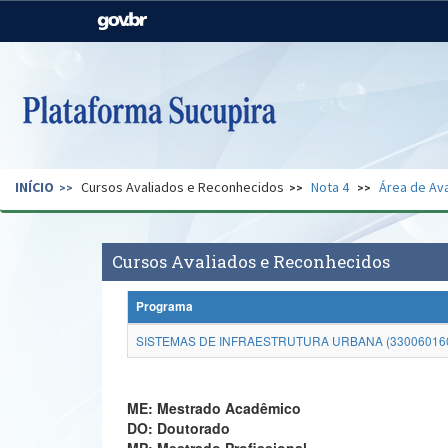
Casa Civil
Ministério da Justiça e
Segurança Pública
Ministério da Agricultura,
Ministério da Educação
Pecuária e Abastecimento
Ministério do Meio Ambiente
Ministério do Turismo
INÍCIO
Cursos Avaliados e Reconhecidos
Nota 4
Área de Ava
Secretaria de Governo
Gabinete de Segurança
Institucional
Cursos Avaliados e Reconhecidos
Programa
SISTEMAS DE INFRAESTRUTURA URBANA (33006016
ME: Mestrado Acadêmico
DO: Doutorado