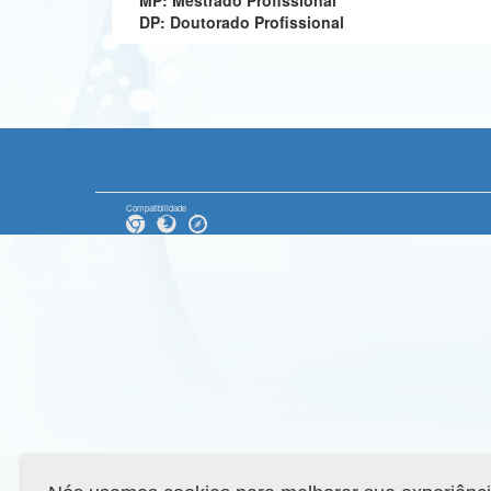
MP: Mestrado Profissional
DP: Doutorado Profissional
Compatibilidade