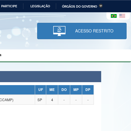
PARTICIPE
LEGISLAÇÃO
ÓRGÃOS DO GOVERNO
stério da Economia
Ministério da Infraestrutura
stério de Minas e Energia
Ministério da Ciência,
Tecnologia, Inovações e
ACESSO RESTRITO
Comunicações
tério da Mulher, da Família
Secretaria-Geral
s Direitos Humanos
a
lto
UF
ME
DO
MP
DP
UCCAMP)
SP
4
-
-
-