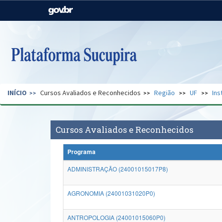
Casa Civil
Ministério da Justiça e
Segurança Pública
Ministério da Agricultura,
Ministério da Educação
Pecuária e Abastecimento
Ministério do Meio Ambiente
Ministério do Turismo
INÍCIO
Cursos Avaliados e Reconhecidos
Região
UF
Ins
Secretaria de Governo
Gabinete de Segurança
Institucional
Cursos Avaliados e Reconhecidos
Programa
ADMINISTRAÇÃO (24001015017P8)
AGRONOMIA (24001031020P0)
ANTROPOLOGIA (24001015060P0)