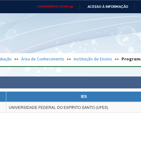
ACESSO À INFORMAÇÃO
CORONAVÍRUS (COVID-19)
Ministério da Defesa
Ministério das Relações
Mini
Exteriores
IR
PARA
O
CONTEÚDO
Ministério da Cidadania
Ministério da Saúde
Mini
Ministério do Desenvolvimento
Controladoria-Geral da União
Minis
Regional
e do
liação
Área de Conhecimento
Instituição de Ensino
Program
Advocacia-Geral da União
Banco Central do Brasil
Plana
IES
UNIVERSIDADE FEDERAL DO ESPÍRITO SANTO (UFES)