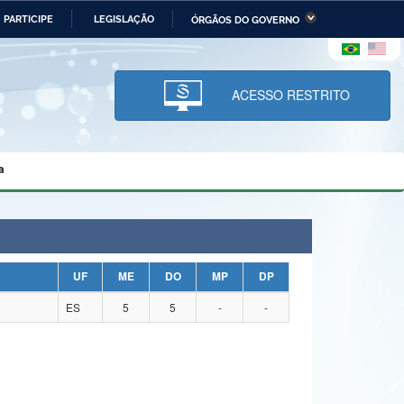
PARTICIPE
LEGISLAÇÃO
ÓRGÃOS DO GOVERNO
stério da Economia
Ministério da Infraestrutura
stério de Minas e Energia
Ministério da Ciência,
Tecnologia, Inovações e
ACESSO RESTRITO
Comunicações
tério da Mulher, da Família
Secretaria-Geral
s Direitos Humanos
a
lto
UF
ME
DO
MP
DP
ES
5
5
-
-