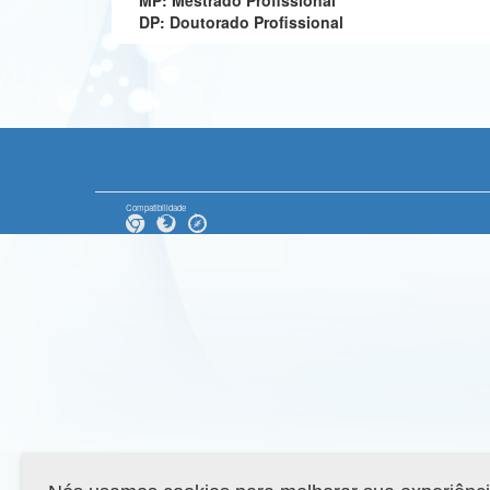
MP: Mestrado Profissional
DP: Doutorado Profissional
Compatibilidade