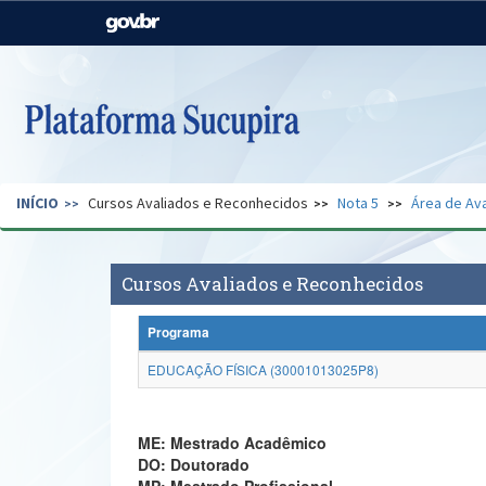
Casa Civil
Ministério da Justiça e
Segurança Pública
Ministério da Agricultura,
Ministério da Educação
Pecuária e Abastecimento
Ministério do Meio Ambiente
Ministério do Turismo
INÍCIO
Cursos Avaliados e Reconhecidos
Nota 5
Área de Ava
Secretaria de Governo
Gabinete de Segurança
Institucional
Cursos Avaliados e Reconhecidos
Programa
EDUCAÇÃO FÍSICA (30001013025P8)
ME: Mestrado Acadêmico
DO: Doutorado