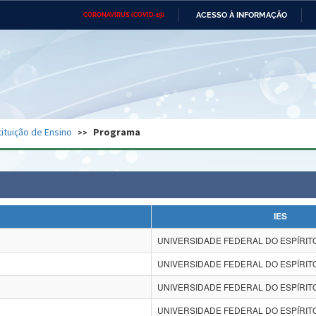
ACESSO À INFORMAÇÃO
CORONAVÍRUS (COVID-19)
Ministério da Defesa
Ministério das Relações
Mini
Exteriores
IR
PARA
O
CONTEÚDO
Ministério da Cidadania
Ministério da Saúde
Mini
Ministério do Desenvolvimento
Controladoria-Geral da União
Minis
Regional
e do
tituição de Ensino
Programa
Advocacia-Geral da União
Banco Central do Brasil
Plana
IES
UNIVERSIDADE FEDERAL DO ESPÍRITO
UNIVERSIDADE FEDERAL DO ESPÍRITO
UNIVERSIDADE FEDERAL DO ESPÍRITO
UNIVERSIDADE FEDERAL DO ESPÍRITO