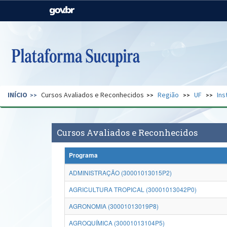
Casa Civil
Ministério da Justiça e
Segurança Pública
Ministério da Agricultura,
Ministério da Educação
Pecuária e Abastecimento
Ministério do Meio Ambiente
Ministério do Turismo
INÍCIO
Cursos Avaliados e Reconhecidos
Região
UF
Ins
Secretaria de Governo
Gabinete de Segurança
Institucional
Cursos Avaliados e Reconhecidos
Programa
ADMINISTRAÇÃO (30001013015P2)
AGRICULTURA TROPICAL (30001013042P0)
AGRONOMIA (30001013019P8)
AGROQUÍMICA (30001013104P5)