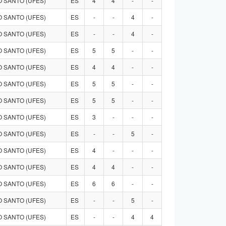
 SANTO (UFES)
ES
4
4
-
-
 SANTO (UFES)
ES
-
-
4
-
 SANTO (UFES)
ES
-
-
4
-
 SANTO (UFES)
ES
5
5
-
-
 SANTO (UFES)
ES
4
4
-
-
 SANTO (UFES)
ES
5
5
-
-
 SANTO (UFES)
ES
5
5
-
-
 SANTO (UFES)
ES
3
-
-
-
 SANTO (UFES)
ES
-
-
5
-
 SANTO (UFES)
ES
4
-
-
-
 SANTO (UFES)
ES
4
4
-
-
 SANTO (UFES)
ES
6
6
-
-
 SANTO (UFES)
ES
-
-
5
-
 SANTO (UFES)
ES
-
-
4
4