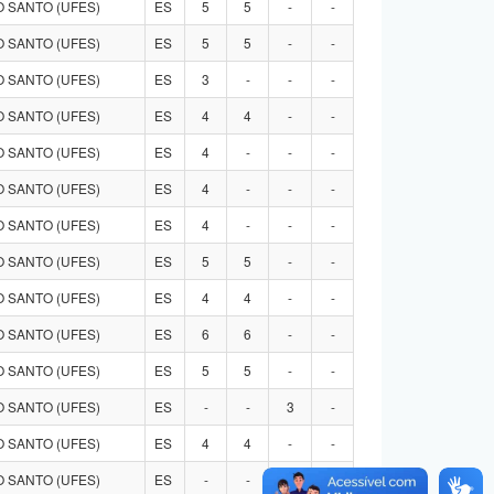
 SANTO (UFES)
ES
5
5
-
-
 SANTO (UFES)
ES
5
5
-
-
 SANTO (UFES)
ES
3
-
-
-
 SANTO (UFES)
ES
4
4
-
-
 SANTO (UFES)
ES
4
-
-
-
 SANTO (UFES)
ES
4
-
-
-
 SANTO (UFES)
ES
4
-
-
-
 SANTO (UFES)
ES
5
5
-
-
 SANTO (UFES)
ES
4
4
-
-
 SANTO (UFES)
ES
6
6
-
-
 SANTO (UFES)
ES
5
5
-
-
 SANTO (UFES)
ES
-
-
3
-
 SANTO (UFES)
ES
4
4
-
-
 SANTO (UFES)
ES
-
-
4
-