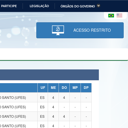
PARTICIPE
LEGISLAÇÃO
ÓRGÃOS DO GOVERNO
stério da Economia
Ministério da Infraestrutura
stério de Minas e Energia
Ministério da Ciência,
Tecnologia, Inovações e
ACESSO RESTRITO
Comunicações
tério da Mulher, da Família
Secretaria-Geral
s Direitos Humanos
lto
UF
ME
DO
MP
DP
 SANTO (UFES)
ES
4
4
-
-
 SANTO (UFES)
ES
4
-
-
-
 SANTO (UFES)
ES
4
4
-
-
 SANTO (UFES)
ES
4
-
-
-