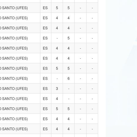
 SANTO (UFES)
ES
5
5
-
-
 SANTO (UFES)
ES
4
4
-
-
 SANTO (UFES)
ES
4
4
-
-
 SANTO (UFES)
ES
-
5
-
-
 SANTO (UFES)
ES
4
4
-
-
 SANTO (UFES)
ES
4
4
-
-
 SANTO (UFES)
ES
5
5
-
-
 SANTO (UFES)
ES
-
6
-
-
 SANTO (UFES)
ES
3
-
-
-
 SANTO (UFES)
ES
4
-
-
-
 SANTO (UFES)
ES
5
5
-
-
 SANTO (UFES)
ES
4
4
-
-
 SANTO (UFES)
ES
4
4
-
-