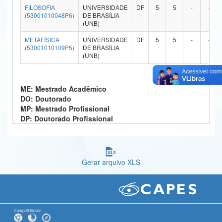
FILOSOFIA
UNIVERSIDADE
DF
5
5
-
-
Ministério da Ciência, Tecnologia, Inovações e Comunicações
(53001010048P6)
DE BRASÍLIA
(UNB)
Ministério do Meio Ambiente
METAFÍSICA
UNIVERSIDADE
DF
5
5
-
-
(53001010109P5)
DE BRASÍLIA
Ministério do Turismo
(UNB)
Ministério do Desenvolvimento Regional
ME: Mestrado Acadêmico
Controladoria-Geral da União
DO: Doutorado
MP: Mestrado Profissional
Ministério da Mulher, da Família e dos Direitos Humanos
DP: Doutorado Profissional
Secretaria-Geral
Secretaria de Governo
Gerar arquivo XLS
Gabinete de Segurança Institucional
Advocacia-Geral da União
Banco Central do Brasil
Compatibilidade