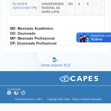
FILOSOFIA
UNIVERSIDADE
GO
5
5
-
-
Ministério da Ciência, Tecnologia, Inovações e Comunicações
(52001016011P9)
FEDERAL DE
GOIÁS (UFG)
Ministério do Meio Ambiente
Ministério do Turismo
ME: Mestrado Acadêmico
DO: Doutorado
Ministério do Desenvolvimento Regional
MP: Mestrado Profissional
DP: Doutorado Profissional
Controladoria-Geral da União
Ministério da Mulher, da Família e dos Direitos Humanos
Gerar arquivo XLS
Secretaria-Geral
Secretaria de Governo
Gabinete de Segurança Institucional
Compatibilidade
Advocacia-Geral da União
Versão do sistema: 3.88.9
Copyright 2022 Capes. Todos os direitos reservados.
Banco Central do Brasil