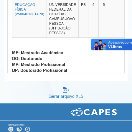
EDUCAÇÃO
UNIVERSIDADE
PB
5
5
-
-
Ministério da Ciência, Tecnologia, Inovações e Comunicações
FÍSICA
FEDERAL DA
(25004018014P0)
PARAÍBA -
CAMPUS JOÃO
Ministério do Meio Ambiente
PESSOA
(UFPB-JOÃO
Ministério do Turismo
PESSOA)
Ministério do Desenvolvimento Regional
ME: Mestrado Acadêmico
Controladoria-Geral da União
DO: Doutorado
MP: Mestrado Profissional
Ministério da Mulher, da Família e dos Direitos Humanos
DP: Doutorado Profissional
Secretaria-Geral
Secretaria de Governo
Gerar arquivo XLS
Gabinete de Segurança Institucional
Advocacia-Geral da União
Banco Central do Brasil
Compatibilidade